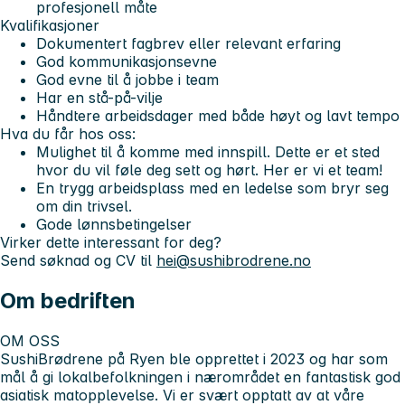
profesjonell måte
Kvalifikasjoner
Dokumentert fagbrev eller relevant erfaring
God kommunikasjonsevne
God evne til å jobbe i team
Har en stå-på-vilje
Håndtere arbeidsdager med både høyt og lavt tempo
Hva du får hos oss:
Mulighet til å komme med innspill. Dette er et sted
hvor du vil føle deg sett og hørt. Her er vi et team!
En trygg arbeidsplass med en ledelse som bryr seg
om din trivsel.
Gode lønnsbetingelser
Virker dette interessant for deg?
Send søknad og CV til
hei@sushibrodrene.no
Om bedriften
OM OSS
SushiBrødrene på Ryen ble opprettet i 2023 og har som
mål å gi lokalbefolkningen i nærområdet en fantastisk god
asiatisk matopplevelse. Vi er svært opptatt av at våre