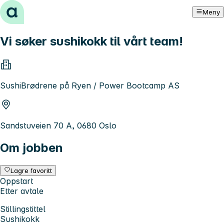
Hopp til innhold
Meny
Vi søker sushikokk til vårt team!
SushiBrødrene på Ryen / Power Bootcamp AS
Sandstuveien 70 A, 0680 Oslo
Om jobben
Lagre favoritt
Oppstart
Etter avtale
Stillingstittel
Sushikokk