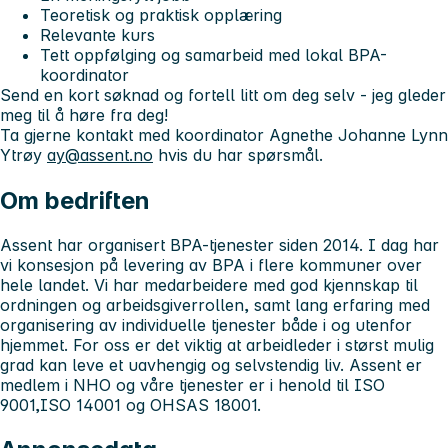
Teoretisk og praktisk opplæring
Relevante kurs
Tett oppfølging og samarbeid med lokal BPA-
koordinator
Send en kort søknad og fortell litt om deg selv - jeg gleder
meg til å høre fra deg!
Ta gjerne kontakt med koordinator Agnethe Johanne Lynn
Ytrøy
ay@assent.no
hvis du har spørsmål.
Om bedriften
Assent har organisert BPA-tjenester siden 2014. I dag har
vi konsesjon på levering av BPA i flere kommuner over
hele landet. Vi har medarbeidere med god kjennskap til
ordningen og arbeidsgiverrollen, samt lang erfaring med
organisering av individuelle tjenester både i og utenfor
hjemmet. For oss er det viktig at arbeidleder i størst mulig
grad kan leve et uavhengig og selvstendig liv. Assent er
medlem i NHO og våre tjenester er i henold til ISO
9001,ISO 14001 og OHSAS 18001.