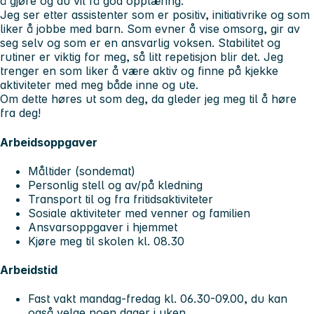
å gjøre og du vil få god opplæring.
Jeg ser etter assistenter som er positiv, initiativrike og som
liker å jobbe med barn. Som evner å vise omsorg, gir av
seg selv og som er en ansvarlig voksen. Stabilitet og
rutiner er viktig for meg, så litt repetisjon blir det. Jeg
trenger en som liker å være aktiv og finne på kjekke
aktiviteter med meg både inne og ute.
Om dette høres ut som deg, da gleder jeg meg til å høre
fra deg!
Arbeidsoppgaver
Måltider (sondemat)
Personlig stell og av/på kledning
Transport til og fra fritidsaktiviteter
Sosiale aktiviteter med venner og familien
Ansvarsoppgaver i hjemmet
Kjøre meg til skolen kl. 08.30
Arbeidstid
Fast vakt mandag-fredag kl. 06.30-09.00, du kan
også velge noen dager i uken