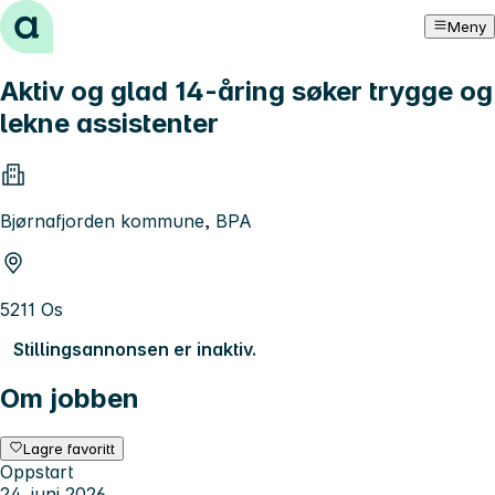
Hopp til innhold
Meny
Aktiv og glad 14-åring søker trygge og
lekne assistenter
Bjørnafjorden kommune, BPA
5211 Os
Stillingsannonsen er inaktiv.
Om jobben
Lagre favoritt
Oppstart
24. juni 2026