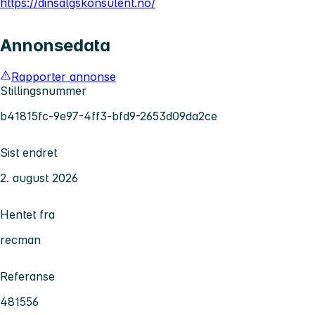
https://dinsalgskonsulent.no/
Annonsedata
Rapporter annonse
Stillingsnummer
b41815fc-9e97-4ff3-bfd9-2653d09da2ce
Sist endret
2. august 2026
Hentet fra
recman
Referanse
481556