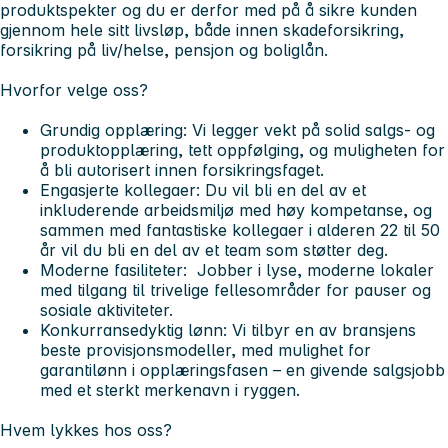
produktspekter og du er derfor med på å sikre kunden
gjennom hele sitt livsløp, både innen skadeforsikring,
forsikring på liv/helse, pensjon og boliglån.
Hvorfor velge oss?
Grundig opplæring: Vi legger vekt på solid salgs- og
produktopplæring, tett oppfølging, og muligheten for
å bli autorisert innen forsikringsfaget.
Engasjerte kollegaer: Du vil bli en del av et
inkluderende arbeidsmiljø med høy kompetanse, og
sammen med fantastiske kollegaer i alderen 22 til 50
år vil du bli en del av et team som støtter deg.
Moderne fasiliteter: Jobber i lyse, moderne lokaler
med tilgang til trivelige fellesområder for pauser og
sosiale aktiviteter.
Konkurransedyktig lønn: Vi tilbyr en av bransjens
beste provisjonsmodeller, med mulighet for
garantilønn i opplæringsfasen – en givende salgsjobb
med et sterkt merkenavn i ryggen.
Hvem lykkes hos oss?