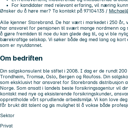
For kandidater med relevant erfaring, vil næring kun
Ønsker du å høre mer? Ta kontakt på 97104135 /
Michael@
Alle kjenner Storebrand. De har vært i markedet i 250 år, vi
har ansvaret for pensjonen til svært mange nordmenn og s
å gjøre fremtiden til noe du kan glede deg til, og vi ble nyli
bærekraftige selskap. Vi søker både deg med lang og kort e
som er nyutdannet.
Om bedriften
Din salgskonsulent ble stiftet i 2008. I dag er de rundt 200
Trondheim, Tromsø, Oslo, Bergen og Raufoss. Din salgskon
som eksklusivt har ansvaret for Storebrands distribusjon av
Norge. Som ansatt i landets beste forsikringsagentur vil di
kontakt med nye og eksisterende forsikringskunder, ansva
opprettholde vårt sprudlende arbeidsmiljø. Vi kan love deg 
får brukt ditt talent og gis mulighet til å vokse både profes
Sektor
Privat