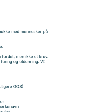
å snakke med mennesker på
e.
 fordel, men ikke et krav.
faring og utdanning. VI
idligere GOS)
tur
 merkenavn
miljø