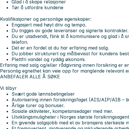
Glad i å skape relasjoner
Tør å utfordre kundene
Kvalifikasjoner og personlige egenskaper:
Engasjert med høyt driv og tempo.
Du trigges av gode leveranser og signerte kontrakter.
Du er utadvendt, flink til å kommunisere og glad i 
telefon.
Det er en fordel at du har erfaring med salg.
Du jobber strukturert og målbevisst for kundens best
Plettfri vandel og ryddig økonomi.
Erfaring med salg og/eller rådgivning innen forsikring er en
Personlig egnethet kan veie opp for manglende relevant er
ANBEFALER ALLE Å SØKE
Vi tilbyr
Svært gode lønnsbetingelser
Autorisering innen forsikringsfaget (AIS/AIP/AIB – t
Årlige turer og bonuser.
Sosiale aktiviteter, kompetansedager med mer.
Utviklingsmuligheter i Norges største forsikringsagen
En givende salgsjobb med et av bransjens sterkeste
Et fremoverlent, motiverende og inkluderende arbeids