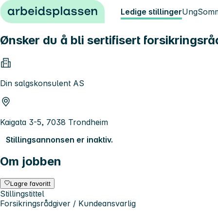
Hopp til innhold
Ledige stillinger
Ung
Somm
Ønsker du å bli sertifisert forsikringsr
Din salgskonsulent AS
Kaigata 3-5, 7038 Trondheim
Stillingsannonsen er inaktiv.
Om jobben
Lagre favoritt
Stillingstittel
Forsikringsrådgiver / Kundeansvarlig