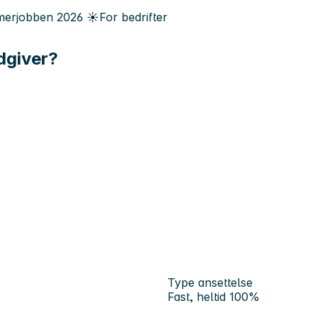
erjobben
2026
☀️
For bedrifter
ådgiver?
Type ansettelse
Fast, heltid 100%