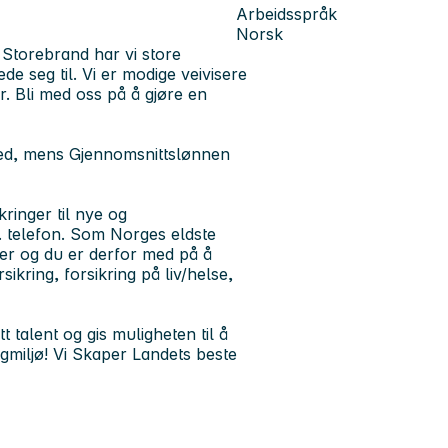
Arbeidsspråk
Norsk
Storebrand har vi store
de seg til. Vi er modige veivisere
ør. Bli med oss på å gjøre en
ned, mens Gjennomsnittslønnen
kringer til nye og
. telefon. Som Norges eldste
ter og du er derfor med på å
ikring, forsikring på liv/helse,
t talent og gis muligheten til å
fagmiljø! Vi Skaper Landets beste