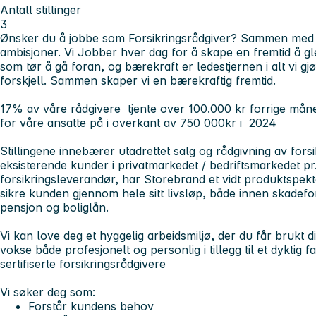
Antall stillinger
3
Ønsker du å jobbe som Forsikringsrådgiver? Sammen med 
ambisjoner. Vi Jobber hver dag for å skape en fremtid å gle
som tør å gå foran, og bærekraft er ledestjernen i alt vi gj
forskjell. Sammen skaper vi en bærekraftig fremtid.
17% av våre rådgivere tjente over 100.000 kr forrige må
for våre ansatte på i overkant av 750 000kr i 2024
Stillingene innebærer utadrettet salg og rådgivning av forsi
eksisterende kunder i privatmarkedet / bedriftsmarkedet pr
forsikringsleverandør, har Storebrand et vidt produktspek
sikre kunden gjennom hele sitt livsløp, både innen skadefors
pensjon og boliglån.
Vi kan love deg et hyggelig arbeidsmiljø, der du får brukt dit
vokse både profesjonelt og personlig i tillegg til et dyktig 
sertifiserte forsikringsrådgivere
Vi søker deg som:
Forstår kundens behov