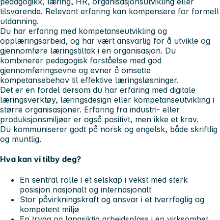
pedagogikk, læring, HR, organisasjonsutvikling eller
tilsvarende. Relevant erfaring kan kompensere for formell
utdanning.
Du har erfaring med kompetanseutvikling og
opplæringsarbeid, og har vært ansvarlig for å utvikle og
gjennomføre læringstiltak i en organisasjon. Du
kombinerer pedagogisk forståelse med god
gjennomføringsevne og evner å omsette
kompetansebehov til effektive læringsløsninger.
Det er en fordel dersom du har erfaring med digitale
læringsverktøy, læringsdesign eller kompetanseutvikling i
større organisasjoner. Erfaring fra industri- eller
produksjonsmiljøer er også positivt, men ikke et krav.
Du kommuniserer godt på norsk og engelsk, både skriftlig
og muntlig.
Hva kan vi tilby deg?
En sentral rolle i et selskap i vekst med sterk
posisjon nasjonalt og internasjonalt
Stor påvirkningskraft og ansvar i et tverrfaglig og
kompetent miljø
En trygg og langsiktig arbeidsplass i en virksomhet