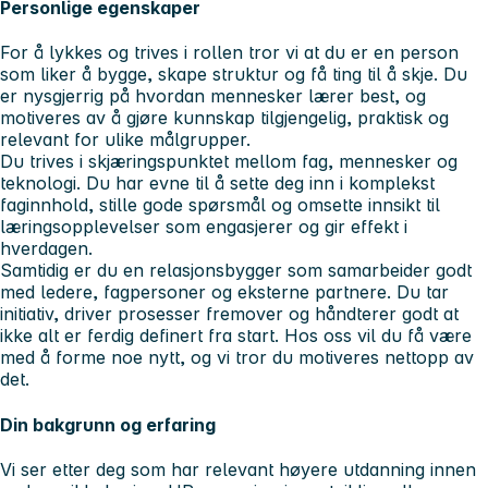
Personlige egenskaper
For å lykkes og trives i rollen tror vi at du er en person
som liker å bygge, skape struktur og få ting til å skje. Du
er nysgjerrig på hvordan mennesker lærer best, og
motiveres av å gjøre kunnskap tilgjengelig, praktisk og
relevant for ulike målgrupper.
Du trives i skjæringspunktet mellom fag, mennesker og
teknologi. Du har evne til å sette deg inn i komplekst
faginnhold, stille gode spørsmål og omsette innsikt til
læringsopplevelser som engasjerer og gir effekt i
hverdagen.
Samtidig er du en relasjonsbygger som samarbeider godt
med ledere, fagpersoner og eksterne partnere. Du tar
initiativ, driver prosesser fremover og håndterer godt at
ikke alt er ferdig definert fra start. Hos oss vil du få være
med å forme noe nytt, og vi tror du motiveres nettopp av
det.
Din bakgrunn og erfaring
Vi ser etter deg som har relevant høyere utdanning innen