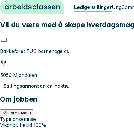
Hopp til innhold
Ledige stillinger
Ung
Somm
Vil du være med å skape hverdagsmag
Bakkefaret FUS barnehage as
3050 Mjøndalen
Stillingsannonsen er inaktiv.
Om jobben
Lagre favoritt
Type ansettelse
Vikariat, heltid 100%