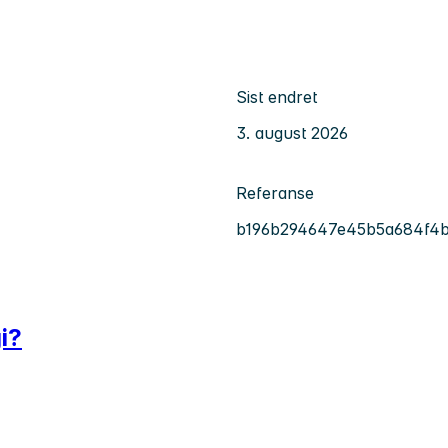
Sist endret
3. august 2026
Referanse
b196b294647e45b5a684f4b
i?