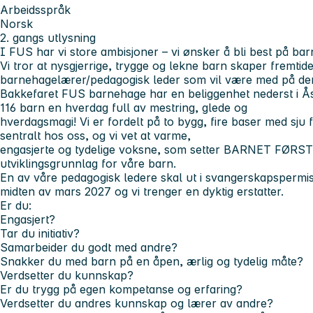
Arbeidsspråk
Norsk
2. gangs utlysning
I FUS har vi store ambisjoner – vi ønsker å bli best på ba
Vi tror at nysgjerrige, trygge og lekne barn skaper fremtid
barnehagelærer/pedagogisk leder som vil være med på den
Bakkefaret FUS barnehage har en beliggenhet nederst i Åse
116 barn en hverdag full av mestring, glede og
hverdagsmagi! Vi er fordelt på to bygg, fire baser med sju 
sentralt hos oss, og vi vet at varme,
engasjerte og tydelige voksne, som setter BARNET FØRST, b
utviklingsgrunnlag for våre barn.
En av våre pedagogisk ledere skal ut i svangerskapspermisj
midten av mars 2027 og vi trenger en dyktig erstatter.
Er du:
Engasjert?
Tar du initiativ?
Samarbeider du godt med andre?
Snakker du med barn på en åpen, ærlig og tydelig måte?
Verdsetter du kunnskap?
Er du trygg på egen kompetanse og erfaring?
Verdsetter du andres kunnskap og lærer av andre?