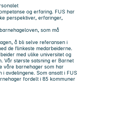
rsonalet
il kompetanse og erfaring. FUS har
e perspektiver, erfaringer,
ed barnehageloven, som må
agen, å bli selve referansen i
med de flinkeste medarbeiderne.
beider med ulike universitet og
. Vår største satsning er Barnet
lle våre barnehager som har
n i avdelingene. Som ansatt i FUS
barnehager fordelt i 85 kommuner