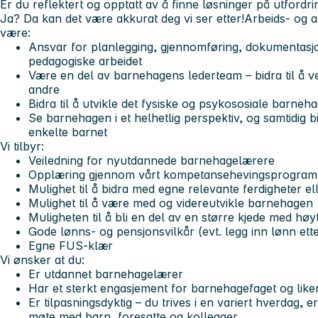
Er du reflektert og opptatt av å finne løsninger på utfordr
Ja? Da kan det være akkurat deg vi ser etter!
Arbeids- og a
være:
Ansvar for planlegging, gjennomføring, dokumentasjo
pedagogiske arbeidet
Være en del av barnehagens lederteam – bidra til å ve
andre
Bidra til å utvikle det fysiske og psykososiale barneha
Se barnehagen i et helhetlig perspektiv, og samtidig bi
enkelte barnet
Vi tilbyr:
Veiledning for nyutdannede barnehagelærere
Opplæring gjennom vårt kompetansehevingsprogra
Mulighet til å bidra med egne relevante ferdigheter el
Mulighet til å være med og videreutvikle barnehagen
Muligheten til å bli en del av en større kjede med høyt
Gode lønns- og pensjonsvilkår (evt. legg inn lønn ette
Egne FUS-klær
Vi ønsker at du:
Er utdannet barnehagelærer
Har et sterkt engasjement for barnehagefaget og liker
Er tilpasningsdyktig – du trives i en variert hverdag, er
møte med barn, foresatte og kollegaer