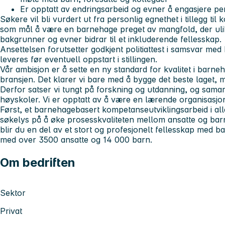
Er opptatt av endringsarbeid og evner å engasjere pe
Søkere vil bli vurdert ut fra personlig egnethet i tillegg t
som mål å være en barnehage preget av mangfold, der ulik
bakgrunner og evner bidrar til et inkluderende fellesskap.
Ansettelsen forutsetter godkjent politiattest i samsvar m
leveres før eventuell oppstart i stillingen.
Vår ambisjon er å sette en ny standard for kvalitet i barneh
bransjen. Det klarer vi bare med å bygge det beste laget, 
Derfor satser vi tungt på forskning og utdanning, og samar
høyskoler. Vi er opptatt av å være en lærende organisasjon
Først, et barnehagebasert kompetanseutviklingsarbeid i a
søkelys på å øke prosesskvaliteten mellom ansatte og bar
blir du en del av et stort og profesjonelt fellesskap med 
med over 3500 ansatte og 14 000 barn.
Om bedriften
Sektor
Privat