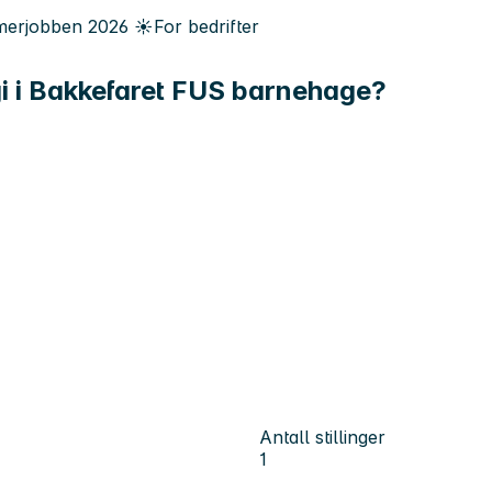
erjobben
2026
☀️
For bedrifter
i i Bakkefaret FUS barnehage?
Antall stillinger
1