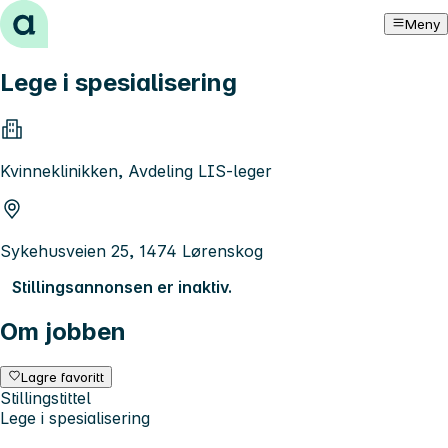
Hopp til innhold
Meny
Lege i spesialisering
Kvinneklinikken, Avdeling LIS-leger
Sykehusveien 25, 1474 Lørenskog
Stillingsannonsen er inaktiv.
Om jobben
Lagre favoritt
Stillingstittel
Lege i spesialisering