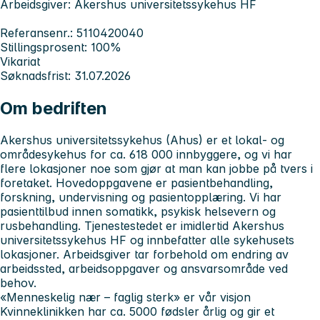
Arbeidsgiver: Akershus universitetssykehus HF
Referansenr.: 5110420040
Stillingsprosent: 100%
Vikariat
Søknadsfrist: 31.07.2026
Om bedriften
Akershus universitetssykehus
(Ahus) er et lokal- og
områdesykehus for ca. 618 000 innbyggere, og vi har
flere lokasjoner noe som gjør at man kan jobbe på tvers i
foretaket. Hovedoppgavene er pasientbehandling,
forskning, undervisning og pasientopplæring. Vi har
pasienttilbud innen somatikk, psykisk helsevern og
rusbehandling. Tjenestestedet er imidlertid Akershus
universitetssykehus HF og innbefatter alle sykehusets
lokasjoner. Arbeidsgiver tar forbehold om endring av
arbeidssted, arbeidsoppgaver og ansvarsområde ved
behov.
«Menneskelig nær – faglig sterk» er vår visjon
Kvinneklinikken
har ca. 5000 fødsler årlig og gir et