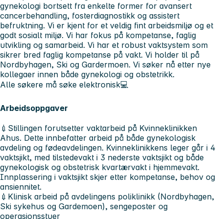
gynekologi bortsett fra enkelte former for avansert
cancerbehandling, fosterdiagnostikk og assistert
befruktning. Vi er kjent for et veldig fint arbeidsmiljø og et
godt sosialt miljø. Vi har fokus på kompetanse, faglig
utvikling og samarbeid. Vi har et robust vaktsystem som
sikrer bred faglig kompetanse på vakt. Vi holder til på
Nordbyhagen, Ski og Gardermoen. Vi søker nå etter nye
kollegaer innen både gynekologi og obstetrikk.
Alle søkere må søke elektronisk💻
Arbeidsoppgaver
💉Stillingen forutsetter vaktarbeid på Kvinneklinikken
Ahus. Dette innbefatter arbeid på både gynekologisk
avdeling og fødeavdelingen. Kvinneklinikkens leger går i 4
vaktsjikt, med tilstedevakt i 3 nederste vaktsjikt og både
gynekologisk og obstetrisk kvartærvakt i hjemmevakt.
Innplassering i vaktsjikt skjer etter kompetanse, behov og
ansiennitet.
💉Klinisk arbeid på avdelingens poliklinikk (Nordbyhagen,
Ski sykehus og Gardemoen), sengeposter og
operasjonsstuer