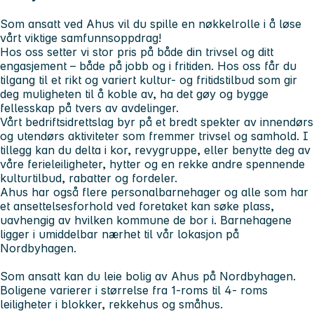
Som ansatt ved Ahus vil du spille en nøkkelrolle i å løse
vårt viktige samfunnsoppdrag!
Hos oss setter vi stor pris på både din trivsel og ditt
engasjement – både på jobb og i fritiden. Hos oss får du
tilgang til et rikt og variert kultur- og fritidstilbud som gir
deg muligheten til å koble av, ha det gøy og bygge
fellesskap på tvers av avdelinger.
Vårt bedriftsidrettslag byr på et bredt spekter av innendørs
og utendørs aktiviteter som fremmer trivsel og samhold. I
tillegg kan du delta i kor, revygruppe, eller benytte deg av
våre ferieleiligheter, hytter og en rekke andre spennende
kulturtilbud, rabatter og fordeler.
Ahus har også flere personalbarnehager og alle som har
et ansettelsesforhold ved foretaket kan søke plass,
uavhengig av hvilken kommune de bor i. Barnehagene
ligger i umiddelbar nærhet til vår lokasjon på
Nordbyhagen.
Som ansatt kan du leie bolig av Ahus på Nordbyhagen.
Boligene varierer i størrelse fra 1-roms til 4- roms
leiligheter i blokker, rekkehus og småhus.