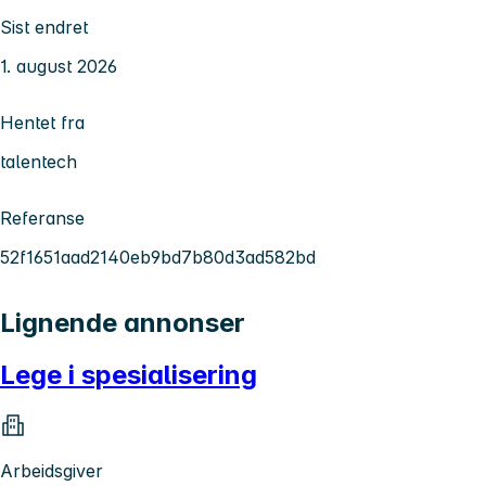
Sist endret
1. august 2026
Hentet fra
talentech
Referanse
52f1651aad2140eb9bd7b80d3ad582bd
Lignende annonser
Lege i spesialisering
Arbeidsgiver