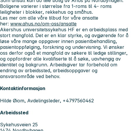
Som ansatt kan du leie bolig av Ahus på Nordbyhagen.
Boligene varierer i størrelse fra 1-roms til 4- roms
leiligheter i blokker, rekkehus og småhus.
Les mer om alle våre tilbud for våre ansatte
her:
www.ahus.no/om-oss/ansatte
Akershus universitetssykehus HF er en arbeidsplass med
stort mangfold. Det er en klar styrke, og avgjørende for å
løse våre mange oppgaver innen pasientbehandling,
pasientoppfølging, forskning og undervisning. Vi ønsker
oss derfor også et mangfold av søkere til ledige stillinger,
og oppfordrer alle kvalifiserte til å søke, uavhengig av
identitet og bakgrunn. Arbeidsgiver tar forbehold om
endring av arbeidssted, arbeidsoppgaver og
ansvarsområde ved behov.
Kontaktinformasjon
Hilde Øiom, Avdelingsleder, +4797560462
Arbeidssted
Sykehusveien 25
1474 Nordbyhagen