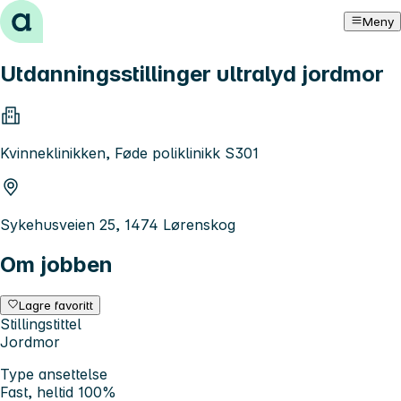
Hopp til innhold
Meny
Utdanningsstillinger ultralyd jordmor
Kvinneklinikken, Føde poliklinikk S301
Sykehusveien 25, 1474 Lørenskog
Om jobben
Lagre favoritt
Stillingstittel
Jordmor
Type ansettelse
Fast, heltid 100%