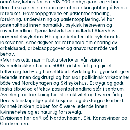
områdesykehus for ca. 618 000 innbyggere, og vi har
flere lokasjoner noe som gjør at man kan jobbe på tvers i
foretaket. Hovedoppgavene er pasientbehandling,
forskning, undervisning og pasientopplæring. Vi har
pasienttilbud innen somatikk, psykisk helsevern og
rusbehandling. Tjenestestedet er imidlertid Akershus
universitetssykehus HF og innbefatter alle sykehusets
lokasjoner. Arbeidsgiver tar forbehold om endring av
arbeidssted, arbeidsoppgaver og ansvarsområde ved
behov.
«Menneskelig nær – faglig sterk» er vår visjon
Kvinneklinikken
har ca. 5000 fødsler årlig og gir et
fullverdig føde- og barseltilbud. Avdeling for gynekologi er
ledende innen dagkirurgi og har stor poliklinisk virksomhet
både ved Nordbyhagen og Ski sykehus. Et trygt og godt
faglig tilbud og effektiv pasientbehandling står i sentrum.
Avdeling for forskning har stor aktivitet og leverer årlig
flere vitenskapelige publikasjoner og doktorgradsarbeid.
Kvinneklinikken jobber for å være ledende innen
kvinnehelse og et naturlig førstevalg.
Divisjonen har drift på Nordbyhagen, Ski, Kongsvinger og
Gardermoen.