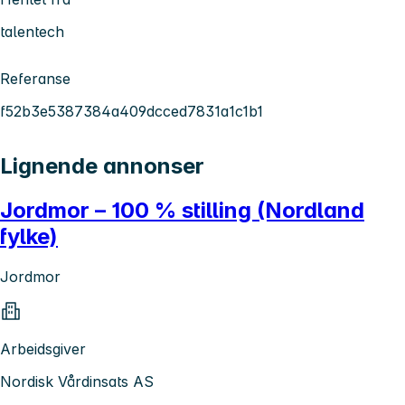
talentech
Referanse
f52b3e5387384a409dcced7831a1c1b1
Lignende annonser
Jordmor – 100 % stilling (Nordland
fylke)
Jordmor
Arbeidsgiver
Nordisk Vårdinsats AS