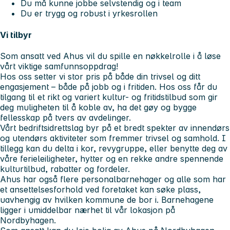
Du må kunne jobbe selvstendig og i team
Du er trygg og robust i yrkesrollen
Vi tilbyr
Som ansatt ved Ahus vil du spille en nøkkelrolle i å løse
vårt viktige samfunnsoppdrag!
Hos oss setter vi stor pris på både din trivsel og ditt
engasjement – både på jobb og i fritiden. Hos oss får du
tilgang til et rikt og variert kultur- og fritidstilbud som gir
deg muligheten til å koble av, ha det gøy og bygge
fellesskap på tvers av avdelinger.
Vårt bedriftsidrettslag byr på et bredt spekter av innendørs
og utendørs aktiviteter som fremmer trivsel og samhold. I
tillegg kan du delta i kor, revygruppe, eller benytte deg av
våre ferieleiligheter, hytter og en rekke andre spennende
kulturtilbud, rabatter og fordeler.
Ahus har også flere personalbarnehager og alle som har
et ansettelsesforhold ved foretaket kan søke plass,
uavhengig av hvilken kommune de bor i. Barnehagene
ligger i umiddelbar nærhet til vår lokasjon på
Nordbyhagen.