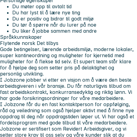
Personlige egenskaper
Du møter opp til avtalt tid
Du har lyst til å lære nye ting
Du er positiv og bidrar til godt miljø
Du tør å spørre når du lurer på noe
Du liker å jobbe sammen med andre
Språkkunnskaper
Flytende norsk
Det tilbys
Gode betingelser, lærende arbeidsmiljø, moderne lokaler,
super kantineordning og muligheter for kjernetid med
muligheter for å flekse tid selv. Et supert team står klare
for å hjelpe deg som setter pris på delaktighet og
personlig utvikling.
I Jobzone jobber vi etter en visjon om å være den beste
arbeidsgiveren i vår bransje. Du får naturligvis tilbud om
fast arbeidskontrakt, konkurransedyktig og riktig lønn. Vi
har gode forsikringsordninger for våre medarbeidere.
I Jobzone får du en fast kontaktperson for oppfølging,
råd og veiledning som også hjelper aktivt med å finne nye
oppdrag til deg når oppdragstiden løper ut. Vi har også et
fordelsprogram med gode tilbud til våre medarbeidere.
Jobzone er sertifisert som Revidert Arbeidsgiver, og vi
setter store krav til oss selv og våre kunder slik at du