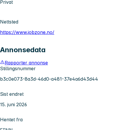
Privat
Nettsted
https://www.jobzone.no/
Annonsedata
Rapporter annonse
Stillingsnummer
b3c0e073-8a3d-46d0-a481-37e4a6d43d44
Sist endret
15. juni 2026
Hentet fra
FINN