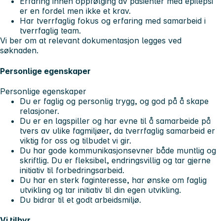
Erfaring innen oppfølging av pasienter med epilepsi
er en fordel men ikke et krav.
Har tverrfaglig fokus og erfaring med samarbeid i
tverrfaglig team.
Vi ber om at relevant dokumentasjon legges ved
søknaden.
Personlige egenskaper
Personlige egenskaper
Du er faglig og personlig trygg, og god på å skape
relasjoner.
Du er en lagspiller og har evne til å samarbeide på
tvers av ulike fagmiljøer, da tverrfaglig samarbeid er
viktig for oss og tilbudet vi gir.
Du har gode kommunikasjonsevner både muntlig og
skriftlig. Du er fleksibel, endringsvillig og tar gjerne
initiativ til forbedringsarbeid.
Du har en sterk faginteresse, har ønske om faglig
utvikling og tar initiativ til din egen utvikling.
Du bidrar til et godt arbeidsmiljø.
Vi tilbyr