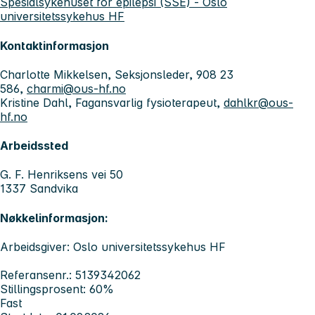
Spesialsykehuset for epilepsi (SSE) - Oslo
universitetssykehus HF
Kontaktinformasjon
Charlotte Mikkelsen, Seksjonsleder, 908 23
586,
charmi@ous-hf.no
Kristine Dahl, Fagansvarlig fysioterapeut,
dahlkr@ous-
hf.no
Arbeidssted
G. F. Henriksens vei 50
1337 Sandvika
Nøkkelinformasjon:
Arbeidsgiver: Oslo universitetssykehus HF
Referansenr.: 5139342062
Stillingsprosent: 60%
Fast