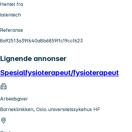
Hentet fra
talentech
Referanse
8a92513a39f640a8b6859ffc19ccf623
Lignende annonser
Spesialfysioterapeut/fysioterapeut
Arbeidsgiver
Barneklinikken, Oslo universitetssykehus HF