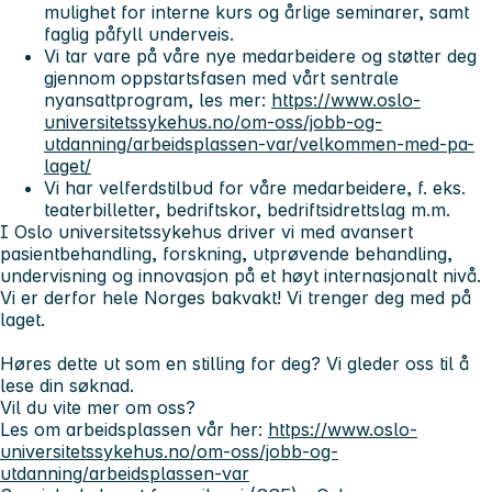
mulighet for interne kurs og årlige seminarer, samt
faglig påfyll underveis.
Vi tar vare på våre nye medarbeidere og støtter deg
gjennom oppstartsfasen med vårt sentrale
nyansattprogram, les mer:
https://www.oslo-
universitetssykehus.no/om-oss/jobb-og-
utdanning/arbeidsplassen-var/velkommen-med-pa-
laget/
Vi har velferdstilbud for våre medarbeidere, f. eks.
teaterbilletter, bedriftskor, bedriftsidrettslag m.m.
I Oslo universitetssykehus driver vi med avansert
pasientbehandling, forskning, utprøvende behandling,
undervisning og innovasjon på et høyt internasjonalt nivå.
Vi er derfor hele Norges bakvakt! Vi trenger deg med på
laget.
Høres dette ut som en stilling for deg? Vi gleder oss til å
lese din søknad.
Vil du vite mer om oss?
Les om arbeidsplassen vår her:
https://www.oslo-
universitetssykehus.no/om-oss/jobb-og-
utdanning/arbeidsplassen-var