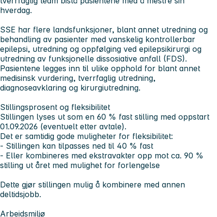
tverrfaglig team bistå pasientene med å mestre sin
hverdag.
SSE har flere landsfunksjoner, blant annet utredning og
behandling av pasienter med vanskelig kontrollerbar
epilepsi, utredning og oppfølging ved epilepsikirurgi og
utredning av funksjonelle dissosiative anfall (FDS).
Pasientene legges inn til ulike opphold for blant annet
medisinsk vurdering, tverrfaglig utredning,
diagnoseavklaring og kirurgiutredning.
Stillingsprosent og fleksibilitet
Stillingen lyses ut som en
60 % fast stilling
med oppstart
01.09.2026 (eventuelt etter avtale).
Det er samtidig gode muligheter for fleksibilitet:
- Stillingen kan tilpasses ned til 40 % fast
- Eller kombineres med ekstravakter opp mot ca. 90 %
stilling ut året med mulighet for forlengelse
Dette gjør stillingen mulig å kombinere med annen
deltidsjobb.
Arbeidsmiljø