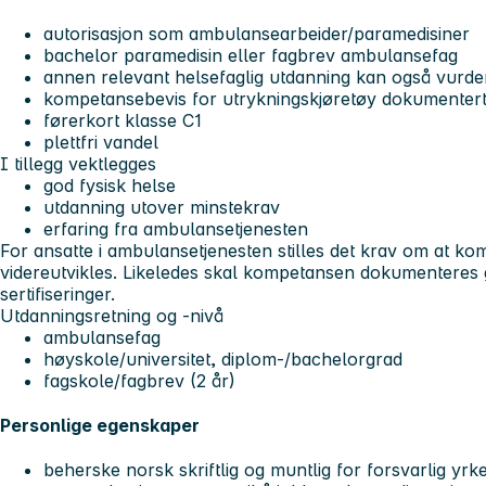
autorisasjon som ambulansearbeider/paramedisiner
bachelor paramedisin eller fagbrev ambulansefag
annen relevant helsefaglig utdanning kan også vurde
kompetansebevis for utrykningskjøretøy dokumentert
førerkort klasse C1
plettfri vandel
I tillegg vektlegges
god fysisk helse
utdanning utover minstekrav
erfaring fra ambulansetjenesten
For ansatte i ambulansetjenesten stilles det krav om at k
videreutvikles. Likeledes skal kompetansen dokumenteres 
sertifiseringer.
Utdanningsretning og -nivå
ambulansefag
høyskole/universitet, diplom-/bachelorgrad
fagskole/fagbrev (2 år)
Personlige egenskaper
beherske norsk skriftlig og muntlig for forsvarlig yrk