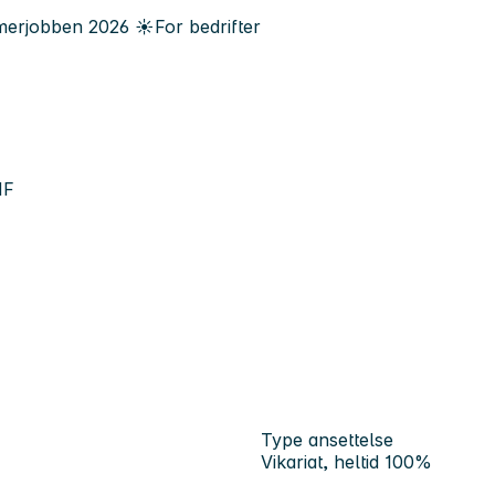
erjobben
2026
☀️
For bedrifter
HF
Type ansettelse
Vikariat, heltid 100%