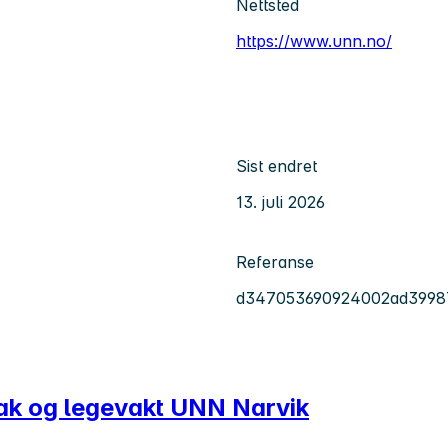
Nettsted
https://www.unn.no/
Sist endret
13. juli 2026
Referanse
d347053690924002ad3998
tak og legevakt UNN Narvik