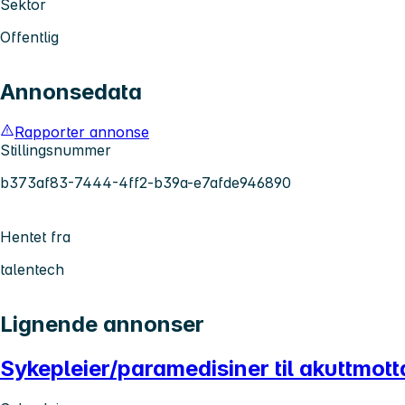
Sektor
Offentlig
Annonsedata
Rapporter annonse
Stillingsnummer
b373af83-7444-4ff2-b39a-e7afde946890
Hentet fra
talentech
Lignende annonser
Sykepleier/paramedisiner til akuttmot