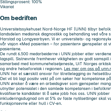
Stillingsprosent: 100%
Vikariat
Om bedriften
Universitetssykehuset Nord-Norge HF (UNN) tilbyr befolkn
landsdelen medisinsk diagnostikk og behandling ved våre 
Harstad og Longyearbyen.
Vi er universitets- og regions
v
år visjon «Med pasienten – for pasienten» gjenspeiler at v
pasientene.
De rundt 6.500 medarbeiderne i UNN jobber etter verdien
lagspill. Sistnevnte fremhever viktigheten av godt samspill 
samarbeid
med kommunehelsetjeneste, UiT Norges arktisk
og andre helseforetak i regionen.
Les mer om oss på unn.
UNN har et særskilt ansvar for tilrettelegging av helsetilb
Det vil bli lagt positiv vekt på om søker har kompetanse på
UNN ønsker å være en arbeidsgiver som gjenspeiler mang
utnytter potensialet i den samlede kompetansen i befolknin
kvalifiserte kandidater til å søke jobb hos oss. UNN jobber 
inkluderingsdugnad om at 5% av faste nytilsettinger skal
funksjonsevne eller hull i CV-en.