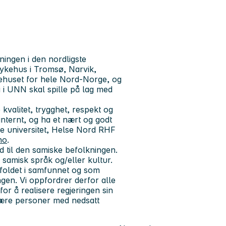
ingen i den nordligste
sykehus i Tromsø, Narvik,
ykehuset for hele Nord-Norge, og
i i UNN skal spille på lag med
e
kvalitet, trygghet, respekt og
internt, og ha et nært og godt
e universitet, Helse Nord RHF
no
.
ud til den samiske befolkningen.
 samisk språk og/eller kultur.
foldet i samfunnet og som
gen. Vi oppfordrer derfor alle
for å realisere regjeringen sin
 være personer med nedsatt