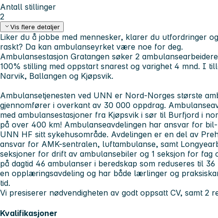
Antall stillinger
2
Vis flere detaljer
Liker du å jobbe med mennesker, klarer du utfordringer og
raskt? Da kan ambulanseyrket være noe for deg.
Ambulansestasjon Gratangen søker 2 ambulansearbeidere/pa
100% stilling med oppstart snarest og varighet 4 mnd. I ti
Narvik, Ballangen og Kjøpsvik.
Ambulansetjenesten ved UNN er Nord-Norges største ambu
gjennomfører i overkant av 30 000 oppdrag. Ambulanseavd
med ambulansestasjoner fra Kjøpsvik i sør til Burfjord i no
på over 400 km! Ambulanseavdelingen har ansvar for bil-
UNN HF sitt sykehusområde. Avdelingen er en del av Preho
ansvar for AMK-sentralen, luftambulanse, samt Longyear
seksjoner for drift av ambulansebiler og 1 seksjon for fag o
på dagtid 46 ambulanser i beredskap som reduseres til 36 
en opplæringsavdeling og har både lærlinger og praksisk
tid.
Vi presiserer nødvendigheten av godt oppsatt CV, samt 2 r
Kvalifikasjoner