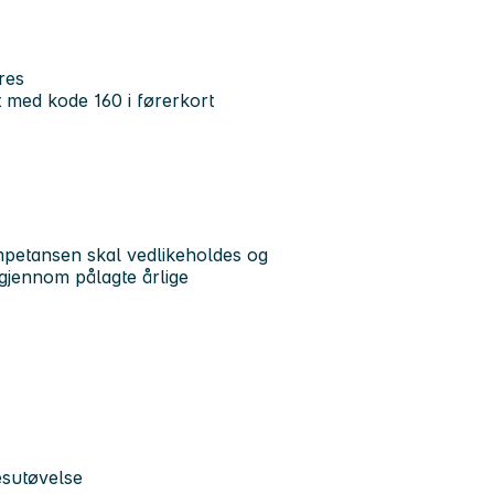
res
 med kode 160 i førerkort
ompetansen skal vedlikeholdes og
gjennom pålagte årlige
esutøvelse