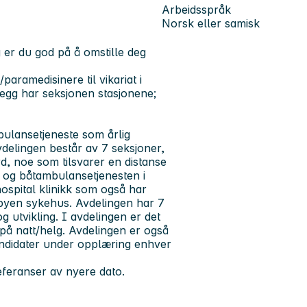
Arbeidsspråk
Norsk eller samisk
 er du god på å omstille deg
ramedisinere til vikariat i
llegg har seksjonen stasjonene;
lansetjeneste som årlig
elingen består av 7 seksjoner,
rd, noe som tilsvarer en distanse
 og båtambulansetjenesten i
spital klinikk som også har
byen sykehus. Avdelingen har 7
g utvikling. I avdelingen er det
på natt/helg. Avdelingen er også
andidater under opplæring enhver
eferanser av nyere dato.