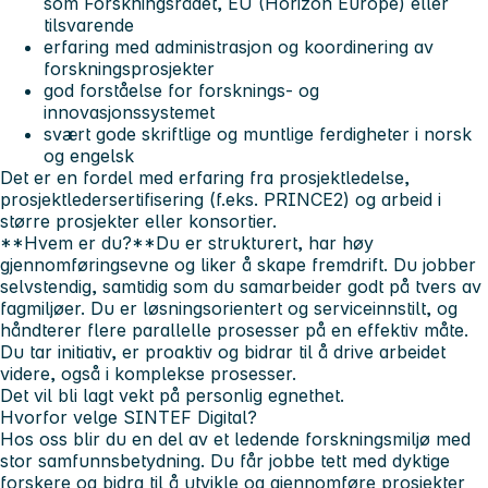
som Forskningsrådet, EU (Horizon Europe) eller
tilsvarende
erfaring med administrasjon og koordinering av
forskningsprosjekter
god forståelse for forsknings- og
innovasjonssystemet
svært gode skriftlige og muntlige ferdigheter i norsk
og engelsk
Det er en fordel med erfaring fra prosjektledelse,
prosjektledersertifisering (f.eks. PRINCE2) og arbeid i
større prosjekter eller konsortier.
**Hvem er du?**Du er strukturert, har høy
gjennomføringsevne og liker å skape fremdrift. Du jobber
selvstendig, samtidig som du samarbeider godt på tvers av
fagmiljøer. Du er løsningsorientert og serviceinnstilt, og
håndterer flere parallelle prosesser på en effektiv måte.
Du tar initiativ, er proaktiv og bidrar til å drive arbeidet
videre, også i komplekse prosesser.
Det vil bli lagt vekt på personlig egnethet.
Hvorfor velge SINTEF Digital?
Hos oss blir du en del av et ledende forskningsmiljø med
stor samfunnsbetydning. Du får jobbe tett med dyktige
forskere og bidra til å utvikle og gjennomføre prosjekter