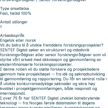
Type ansettelse
Fast, heltid 100%
Antall stillinger
1
Arbeidsspråk
Engelsk eller norsk
Vil du bidra til å utvikle fremtidens forskningsprosjekter?
SINTEF Digital søker en strukturert og initiativrik
forskningsrådgiver eller senior forskningsrådgiver som vil
styrke vårt arbeid med akkvisisjon og gjennomføring av
eksternfinansierte forskningsprosjekter.
I denne rollen vil du støtte forskere og prosjektledere
gjennom hele prosjektløpet -- fra idé og søknadsutvikling
til gjennomføring og rapportering. Du får en sentral rolle i
å utvikle konkurransedyktige søknader og sikre høy
kvalitet i prosjektgjennomføringen, både nasjonalt og
internasjonalt.
I over 75 år har SINTEF Digital utviklet banebrytende
teknologi -- fra Norges første datamaskin til dagens
løsninger innen kunstig intelligens, kvanteteknologi og