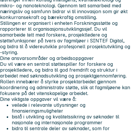
mikro- og nanoteknologi. Gjennom tett samarbeid med
næringsliv og samfunn bidrar vi til innovasjon som gir økt
konkurransekraft og bærekraftig omstilling.
Stillingen er organisert i enheten Forskningsstøtte og
rapporterer til organisasjonsutviklingssjef. Du vil
samarbeide tett med forskere, prosjektledere og
støttefunksjoner på tvers av fagmiljøer i SINTEF Digital,
og bidra til å videreutvikle profesjonell prosjektutvikling og
-styring.
Dine ansvarsområder og arbeidsoppgaver
Du vil være en sentral støttespiller for forskere og
prosjektledere, og bidra til god fremdrift og struktur i
arbeidet med søknadsutvikling og prosjektgjennomføring.
Rollen innebærer å styrke prosjektarbeidet gjennom
koordinering og administrativ støtte, slik at fagmiljøene kan
fokusere på det vitenskapelige arbeidet.
Dine viktigste oppgaver vil være å:
veilede i relevante utlysninger og
finansieringsmuligheter
bistå i utvikling og kvalitetssikring av søknader til
nasjonale og internasjonale programmer
bidra til sentrale deler av søknader, som for