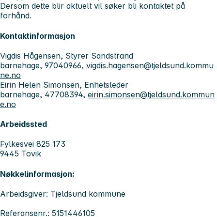
Dersom dette blir aktuelt vil søker bli kontaktet på
forhånd.
Kontaktinformasjon
Vigdis Hågensen, Styrer Sandstrand
barnehage, 97040966,
vigdis.hagensen@tjeldsund.kommu
ne.no
Eirin Helen Simonsen, Enhetsleder
barnehage, 47708394,
eirin.simonsen@tjeldsund.kommun
e.no
Arbeidssted
Fylkesvei 825 173
9445 Tovik
Nøkkelinformasjon:
Arbeidsgiver: Tjeldsund kommune
Referansenr.: 5151446105