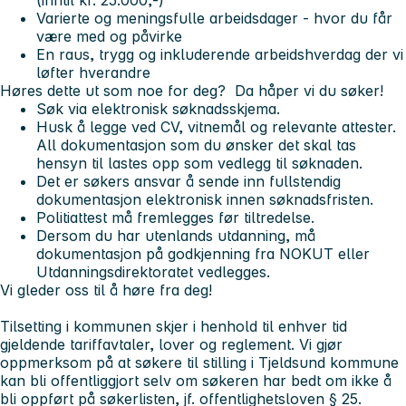
(inntil kr. 25.000,-)
Varierte og meningsfulle arbeidsdager - hvor du får
være med og påvirke
En raus, trygg og inkluderende arbeidshverdag der vi
løfter hverandre
Høres dette ut som noe for deg? Da håper vi du søker!
Søk via elektronisk søknadsskjema.
Husk å legge ved CV, vitnemål og relevante attester.
All dokumentasjon som du ønsker det skal tas
hensyn til lastes opp som vedlegg til søknaden.
Det er søkers ansvar å sende inn fullstendig
dokumentasjon elektronisk innen søknadsfristen.
Politiattest må fremlegges før tiltredelse.
Dersom du har utenlands utdanning, må
dokumentasjon på godkjenning fra NOKUT eller
Utdanningsdirektoratet vedlegges.
Vi gleder oss til å høre fra deg!
Tilsetting i kommunen skjer i henhold til enhver tid
gjeldende tariffavtaler, lover og reglement. Vi gjør
oppmerksom på at søkere til stilling i Tjeldsund kommune
kan bli offentliggjort selv om søkeren har bedt om ikke å
bli oppført på søkerlisten, jf. offentlighetsloven § 25.