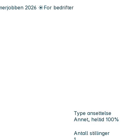
erjobben
2026
☀️
For bedrifter
Type ansettelse
Annet, heltid 100%
Antall stillinger
1