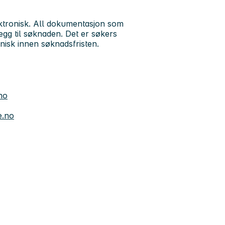
ektronisk. All dokumentasjon som
egg til søknaden. Det er søkers
nisk innen søknadsfristen.
no
e.no