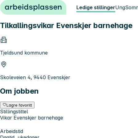
Hopp til innhold
Ledige stillinger
Ung
Somm
Tilkallingsvikar Evenskjer barnehage
Tjeldsund kommune
Skoleveien 4, 9440 Evenskjer
Om jobben
Lagre favoritt
Stillingstittel
Vikar Evenskjer barnehage
Arbeidstid
Dagtid, ukedager