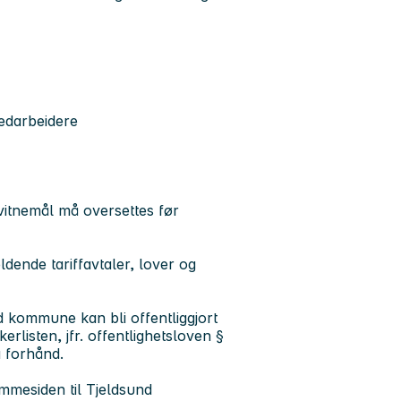
medarbeidere
 vitnemål må oversettes før
eldende tariffavtaler, lover og
nd kommune kan bli offentliggjort
rlisten, jfr. offentlighetsloven §
å forhånd.
mmesiden til Tjeldsund