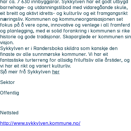
har ca. 7 630 innbyggjarar. Sykkylven har eit godt utbygd
barnehage- og utdanningstilbod med vidaregåande skule,
eit breitt og aktivt idretts- og kulturliv og eit framgangsrikt
næringsliv. Kommunen og kommuneorganisasjonen set
fokus på å vere opne, innovative og venlege i all framferd
og planlegging, med ei solid forankring i kommunen si rike
historie og gode tradisjonar. Skaparglede er kommunen sin
visjon.
Sykkylven er i Randersboka skildra som kanskje den
finaste av alle sunnmørske kommuner. Vi har eit
fantastiske turterreng for allsidig friluftsliv alle årstider, og
vi har eit rikt og variert kulturliv.
Sjå meir frå Sykkylven
her
Sektor
Offentlig
Nettsted
http://www.sykkylven.kommune.no/