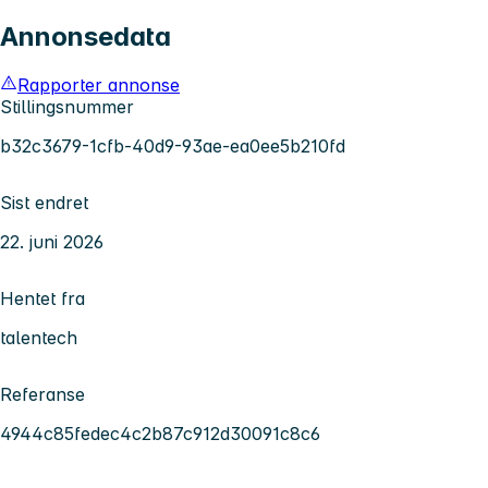
Annonsedata
Rapporter annonse
Stillingsnummer
b32c3679-1cfb-40d9-93ae-ea0ee5b210fd
Sist endret
22. juni 2026
Hentet fra
talentech
Referanse
4944c85fedec4c2b87c912d30091c8c6