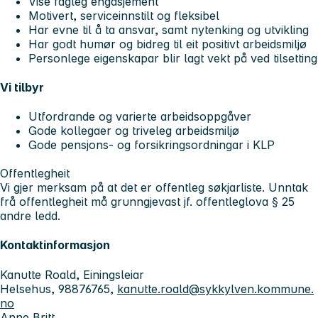
Vise fagleg engasjement
Motivert, serviceinnstilt og fleksibel
Har evne til å ta ansvar, samt nytenking og utvikling
Har godt humør og bidreg til eit positivt arbeidsmiljø
Personlege eigenskapar blir lagt vekt på ved tilsetting
Vi tilbyr
Utfordrande og varierte arbeidsoppgåver
Gode kollegaer og triveleg arbeidsmiljø
Gode pensjons- og forsikringsordningar i KLP
Offentlegheit
Vi gjer merksam på at det er offentleg søkjarliste. Unntak
frå offentlegheit må grunngjevast jf. offentleglova § 25
andre ledd.
Kontaktinformasjon
Kanutte Roald, Einingsleiar
Helsehus, 98876765,
kanutte.roald@sykkylven.kommune.
no
Anne Britt