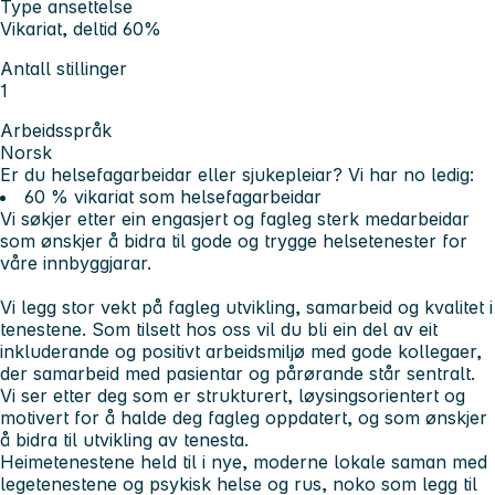
Type ansettelse
Vikariat, deltid 60%
Antall stillinger
1
Arbeidsspråk
Norsk
Er du helsefagarbeidar eller sjukepleiar? Vi har no ledig:
60 % vikariat som helsefagarbeidar
Vi søkjer etter ein engasjert og fagleg sterk medarbeidar
som ønskjer å bidra til gode og trygge helsetenester for
våre innbyggjarar.
Vi legg stor vekt på fagleg utvikling, samarbeid og kvalitet i
tenestene. Som tilsett hos oss vil du bli ein del av eit
inkluderande og positivt arbeidsmiljø med gode kollegaer,
der samarbeid med pasientar og pårørande står sentralt.
Vi ser etter deg som er strukturert, løysingsorientert og
motivert for å halde deg fagleg oppdatert, og som ønskjer
å bidra til utvikling av tenesta.
Heimetenestene held til i nye, moderne lokale saman med
legetenestene og psykisk helse og rus, noko som legg til