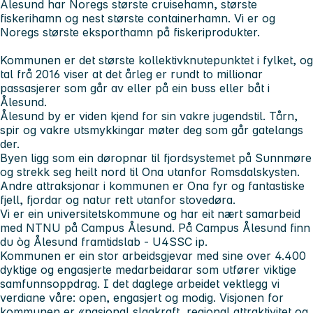
Ålesund har Noregs største cruisehamn, største
fiskerihamn og nest største containerhamn. Vi er og
Noregs største eksporthamn på fiskeriprodukter.
Kommunen er det største kollektivknutepunktet i fylket, og
tal frå 2016 viser at det årleg er rundt to millionar
passasjerer som går av eller på ein buss eller båt i
Ålesund.
Ålesund by er viden kjend for sin vakre jugendstil. Tårn,
spir og vakre utsmykkingar møter deg som går gatelangs
der.
Byen ligg som ein døropnar til fjordsystemet på Sunnmøre
og strekk seg heilt nord til Ona utanfor Romsdalskysten.
Andre attraksjonar i kommunen er Ona fyr og fantastiske
fjell, fjordar og natur rett utanfor stovedøra.
Vi er ein universitetskommune og har eit nært samarbeid
med NTNU på Campus Ålesund. På Campus Ålesund finn
du òg Ålesund framtidslab - U4SSC ip.
Kommunen er ein stor arbeidsgjevar med sine over 4.400
dyktige og engasjerte medarbeidarar som utfører viktige
samfunnsoppdrag. I det daglege arbeidet vektlegg vi
verdiane våre: open, engasjert og modig. Visjonen for
kommunen er «nasjonal slagkraft, regional attraktivitet og