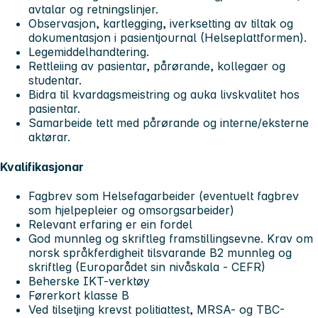
avtalar og retningslinjer.
Observasjon, kartlegging, iverksetting av tiltak og
dokumentasjon i pasientjournal (Helseplattformen).
Legemiddelhandtering.
Rettleiing av pasientar, pårørande, kollegaer og
studentar.
Bidra til kvardagsmeistring og auka livskvalitet hos
pasientar.
Samarbeide tett med pårørande og interne/eksterne
aktørar.
Kvalifikasjonar
Fagbrev som Helsefagarbeider (eventuelt fagbrev
som hjelpepleier og omsorgsarbeider)
Relevant erfaring er ein fordel
God munnleg og skriftleg framstillingsevne. Krav om
norsk språkferdigheit tilsvarande B2 munnleg og
skriftleg (Europarådet sin nivåskala - CEFR)
Beherske IKT-verktøy
Førerkort klasse B
Ved tilsetjing krevst politiattest, MRSA- og TBC-