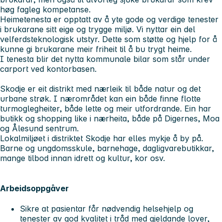
høg fagleg kompetanse.
Heimetenesta er opptatt av å yte gode og verdige tenester
i brukarane sitt eige og trygge miljø. Vi nyttar ein del
velferdsteknologisk utstyr. Dette som støtte og hjelp for å
kunne gi brukarane meir friheit til å bu trygt heime.
I tenesta blir det nytta kommunale bilar som står under
carport ved kontorbasen.
Skodje er eit distrikt med nærleik til både natur og det
urbane strøk. I nærområdet kan ein både finne flotte
turmoglegheiter, både lette og meir utfordrande. Ein har
butikk og shopping like i nærheita, både på Digernes, Moa
og Ålesund sentrum.
Lokalmiljøet i distriktet Skodje har elles mykje å by på.
Barne og ungdomsskule, barnehage, dagligvarebutikkar,
mange tilbod innan idrett og kultur, kor osv.
Arbeidsoppgåver
Sikre at pasientar får nødvendig helsehjelp og
tenester av god kvalitet i tråd med gjeldande lover,