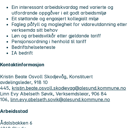
Ein interessant arbeidskvardag med varierte og
utfordrande oppgåver i eit godt arbeidsmiljø
Eit støttande og engasjert kollegialt miljø
Fagleg påfyll og moglegheit for vidareutdanning etter
verksemda sitt behov
Løn og arbeidsvilkår etter gjeldande tariff
Pensjonsordning i henhold til tariff
Bedriftshelseteneste
IA bedrift
Kontaktinformasjon
Kristin Beate Osvoll Skodjevåg, Konstituert
avdelingsleder, 918 10
445,
kristin.beate.osvoll.skodjevag@alesund.kommune.no
Linn Evy Abelseth Søvik, Verksemdsleiar, 906 84
106,
linn.evy.abelseth.sovik@alesund.kommune.no
Arbeidsstad
Ådalsbakken 6