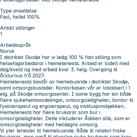
Type ansettelse
Fast, heltid 100%
Antall stillinger
1
Arbeidsspråk
Norsk
I distriktet Skodje har vi ledig 100 % fast stilling som
helsefagarbeidarar i heimetenesta. Arbeid er todelt med
dag/kveld og med arbeid kvar 3. helg. Overgang til
årsturnus frå 2027.
Heimetenesta består av heimebuande i distriktet Skodje,
samt omsorgsbustader. Kontorbasen vår er lokalisert i 1
etg. på Skodje omsorgssenter. I same bygg har ein både
fleire sjukeheimsavdelingar, omsorgsleiligheiter, kontor til
fysioterapeut og ergoterapeut, og institusjonskjøkken.
Heimetenesta har fleire brukarar som bur i
omsorgsleiligheter. Dette inkluderer Ådalen allé, som er
omsorgsleiligheter med heildøgns omsorg.
Vi yter tenester til heimebuande. Både til relativt friske
brukarar, men også til alvorleg sjuke brukarar som krev