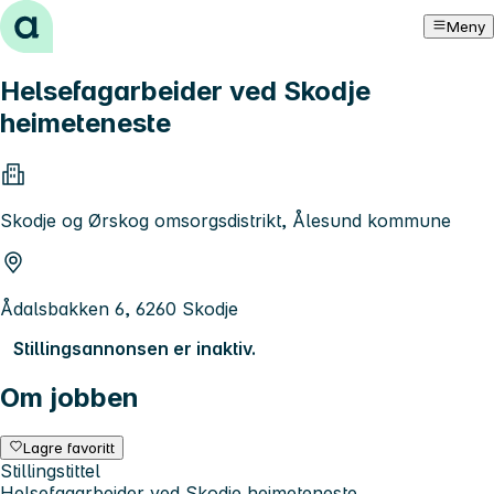
Hopp til innhold
Meny
Helsefagarbeider ved Skodje
heimeteneste
Skodje og Ørskog omsorgsdistrikt, Ålesund kommune
Ådalsbakken 6, 6260 Skodje
Stillingsannonsen er inaktiv.
Om jobben
Lagre favoritt
Stillingstittel
Helsefagarbeider ved Skodje heimeteneste