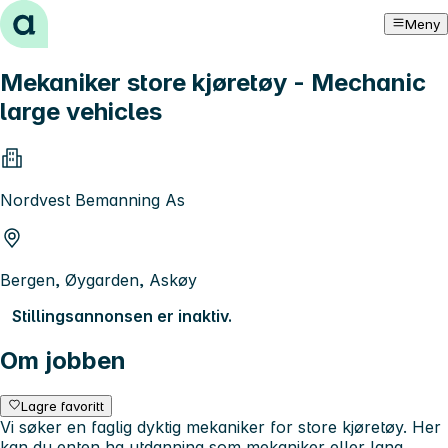
Hopp til innhold
Meny
Mekaniker store kjøretøy - Mechanic
large vehicles
Nordvest Bemanning As
Bergen, Øygarden, Askøy
Stillingsannonsen er inaktiv.
Om jobben
Lagre favoritt
Vi søker en faglig dyktig mekaniker for store kjøretøy. Her
kan du enten ha utdanning som mekaniker eller lang