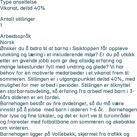
Type ansettelse
Vikariat, deltid 40%
Antall stillinger
1
Arbeidsspråk
Norsk
Ønsker du å bidra til at barna i Sisiktoppen får oppleve
utvikling og læring i et inkluderende miljø? Er du på utkikk
etter en givende jobb som gir deg allsidig erfaring og
mange lekestunder fylt med undring og glede? Vi har
behov for en motiverte medarbeider i et vikariat frem til
sommeren. Stillingen er i utgangspunktet deltid 40%, med
mulighet for mer arbeid i perioder. Stillingen er tilknyttet
en storbarnsavdeling, så erfaring fra arbeid med barn i 3-
6års alderen er en fordel.
Barnehagen består av fire avdelinger, så du må være
innstilt på å jobbe med barn i alderen 1-6 år. Barnehagen
har lyse og fine lokaler, og det er kort vei til turområder
og friarealer med fotballbane om sommeren og akebakke
om vinteren.
Barnehagen ligger på Vollebekk, skjermet fra trafikk og