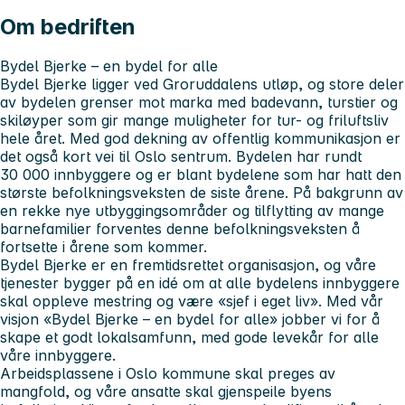
Om bedriften
Bydel Bjerke – en bydel for alle
Bydel Bjerke ligger ved Groruddalens utløp, og store deler
av bydelen grenser mot marka med badevann, turstier og
skiløyper som gir mange muligheter for tur- og friluftsliv
hele året. Med god dekning av offentlig kommunikasjon er
det også kort vei til Oslo sentrum. Bydelen har rundt
30 000 innbyggere og er blant bydelene som har hatt den
største befolkningsveksten de siste årene. På bakgrunn av
en rekke nye utbyggingsområder og tilflytting av mange
barnefamilier forventes denne befolkningsveksten å
fortsette i årene som kommer.
Bydel Bjerke er en fremtidsrettet organisasjon, og våre
tjenester bygger på en idé om at alle bydelens innbyggere
skal oppleve mestring og være «sjef i eget liv». Med vår
visjon «Bydel Bjerke – en bydel for alle» jobber vi for å
skape et godt lokalsamfunn, med gode levekår for alle
våre innbyggere.
Arbeidsplassene i Oslo kommune skal preges av
mangfold, og våre ansatte skal gjenspeile byens