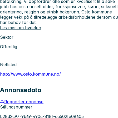
befolkning. Vi oppfordrer alle som er kvalifisert til å søke
jobb hos oss uansett alder, funksjonsevne, kjønn, seksuell
orientering, religion og etnisk bakgrunn. Oslo kommune
legger vekt på å tilrettelegge arbeidsforholdene dersom du
har behov for det.
Les mer om bydelen
Sektor
Offentlig
Nettsted
http://www.oslo.kommune.no/
Annonsedata
Rapporter annonse
Stillingsnummer
b28d2c97-9b69-490c-818f-ca502fe08605