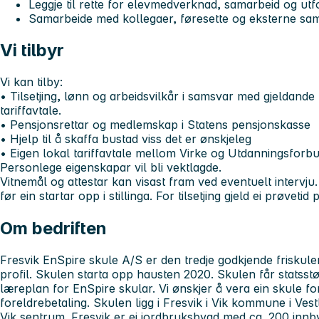
Leggje til rette for elevmedverknad, samarbeid og ut
Samarbeide med kollegaer, føresette og eksterne sa
Vi tilbyr
Vi kan tilby:
• Tilsetjing, lønn og arbeidsvilkår i samsvar med gjeldand
tariffavtale.
• Pensjonsrettar og medlemskap i Statens pensjonskasse
• Hjelp til å skaffa bustad viss det er ønskjeleg
• Eigen lokal tariffavtale mellom Virke og Utdanningsforb
Personlege eigenskapar vil bli vektlagde.
Vitnemål og attestar kan visast fram ved eventuelt intervju.
før ein startar opp i stillinga. For tilsetjing gjeld ei prøvetid
Om bedriften
Fresvik EnSpire skule A/S er den tredje godkjende frisku
profil. Skulen starta opp hausten 2020. Skulen får statsstø
læreplan for EnSpire skular. Vi ønskjer å vera ein skule for 
foreldrebetaling. Skulen ligg i Fresvik i Vik kommune i Vestl
Vik sentrum. Fresvik er ei jordbruksbygd med ca. 200 innby