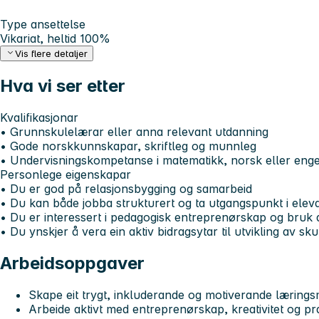
Type ansettelse
Vikariat, heltid 100%
Vis flere detaljer
Hva vi ser etter
Kvalifikasjonar
• Grunnskulelærar eller anna relevant utdanning
• Gode norskkunnskapar, skriftleg og munnleg
• Undervisningskompetanse i matematikk, norsk eller enge
Personlege eigenskapar
• Du er god på relasjonsbygging og samarbeid
• Du kan både jobba strukturert og ta utgangspunkt i elevane
• Du er interessert i pedagogisk entreprenørskap og bruk a
• Du ynskjer å vera ein aktiv bidragsytar til utvikling av sku
Arbeidsoppgaver
Skape eit trygt, inkluderande og motiverande læringsm
Arbeide aktivt med entreprenørskap, kreativitet og pra