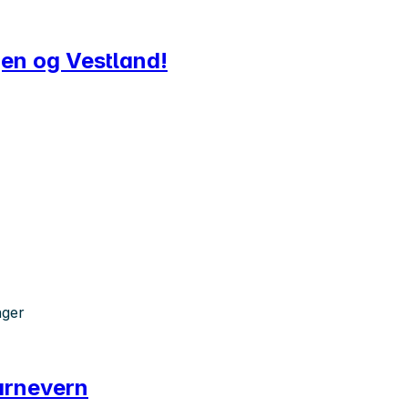
gen og Vestland!
nger
barnevern