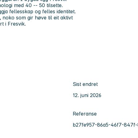
ologi med 40 -- 50 tilsette.
ja fellesskap og felles identitet.
, noko som gir høve til eit aktivt
rt i Fresvik.
Sist endret
12. juni 2026
Referanse
b27fe957-86a5-46f7-847f-