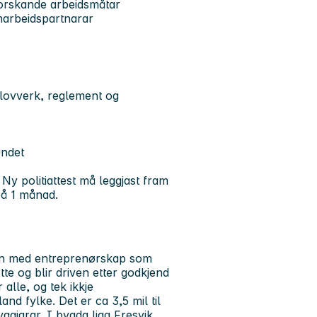
forskande arbeidsmåtar
marbeidspartnarar
e lovverk, reglement og
undet
 Ny politiattest må leggjast fram
 på 1 månad.
len med entreprenørskap som
tte og blir driven etter godkjend
alle, og tek ikkje
and fylke. Det er ca 3,5 mil til
ggjarar. I bygda ligg Fresvik