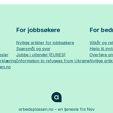
For jobbsøkere
For bedr
Nyttige artikler for jobbsøkere
Vilkår og ret
Spørsmål og svar
Hjelp til inn
sler
Jobbe i utlandet (EURES)
Overføre a
erklæring
Information to refugees from Ukraine
Nyttige artik
sen.no
arbeidsplassen.no
– en tjeneste fra Nav