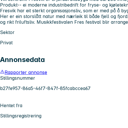
Produkt-- ei moderne industribedrift for fryse- og kjøletekn
Fresvik har eit sterkt organisasjonsliv, som er med på å bygg
Her er ein storslått natur med nærleik til både fjell og fjord
og rikt friluftsliv. Musikkfestivalen Fres festival blir arrange
Sektor
Privat
Annonsedata
Rapporter annonse
Stillingsnummer
b27fe957-86a5-46f7-847f-85fcabccea67
Hentet fra
Stillingsregistrering