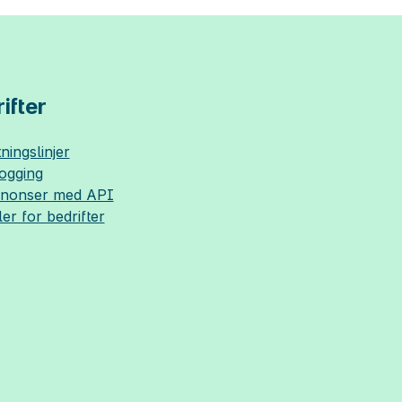
ifter
ningslinjer
logging
nnonser med API
ler for bedrifter