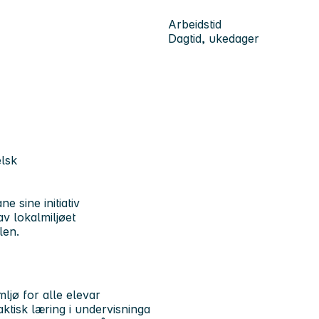
Arbeidstid
Dagtid, ukedager
lsk
 sine initiativ
v lokalmiljøet
len.
ljø for alle elevar
ktisk læring i undervisninga