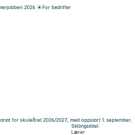
erjobben
2026
☀️
For bedrifter
ikariat for skuleåret 2026/2027, med oppstart 1. september.
Stillingstittel
Lærer