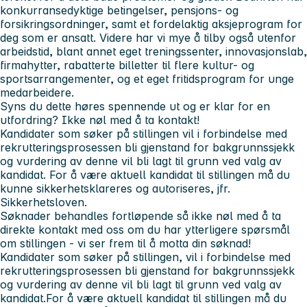
konkurransedyktige betingelser, pensjons- og
forsikringsordninger, samt et fordelaktig aksjeprogram for
deg som er ansatt. Videre har vi mye å tilby også utenfor
arbeidstid, blant annet eget treningssenter, innovasjonslab,
firmahytter, rabatterte billetter til flere kultur- og
sportsarrangementer, og et eget fritidsprogram for unge
medarbeidere.
Syns du dette høres spennende ut og er klar for en
utfordring? Ikke nøl med å ta kontakt!
Kandidater som søker på stillingen vil i forbindelse med
rekrutteringsprosessen bli gjenstand for bakgrunnssjekk
og vurdering av denne vil bli lagt til grunn ved valg av
kandidat. For å være aktuell kandidat til stillingen må du
kunne sikkerhetsklareres og autoriseres, jfr.
Sikkerhetsloven.
Søknader behandles fortløpende så ikke nøl med å ta
direkte kontakt med oss om du har ytterligere spørsmål
om stillingen - vi ser frem til å motta din søknad!
Kandidater som søker på stillingen, vil i forbindelse med
rekrutteringsprosessen bli gjenstand for bakgrunnssjekk
og vurdering av denne vil bli lagt til grunn ved valg av
kandidat.For å være aktuell kandidat til stillingen må du