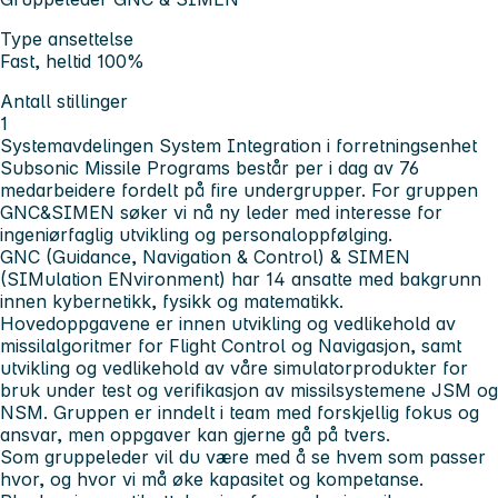
Type ansettelse
Fast, heltid 100%
Antall stillinger
1
Systemavdelingen System Integration i forretningsenhet
Subsonic Missile Programs består per i dag av 76
medarbeidere fordelt på fire undergrupper. For gruppen
GNC&SIMEN søker vi nå ny leder med interesse for
ingeniørfaglig utvikling og personaloppfølging.
GNC (Guidance, Navigation & Control) & SIMEN
(SIMulation ENvironment) har 14 ansatte med bakgrunn
innen kybernetikk, fysikk og matematikk.
Hovedoppgavene er innen utvikling og vedlikehold av
missilalgoritmer for Flight Control og Navigasjon, samt
utvikling og vedlikehold av våre simulatorprodukter for
bruk under test og verifikasjon av missilsystemene JSM og
NSM. Gruppen er inndelt i team med forskjellig fokus og
ansvar, men oppgaver kan gjerne gå på tvers.
Som gruppeleder vil du være med å se hvem som passer
hvor, og hvor vi må øke kapasitet og kompetanse.