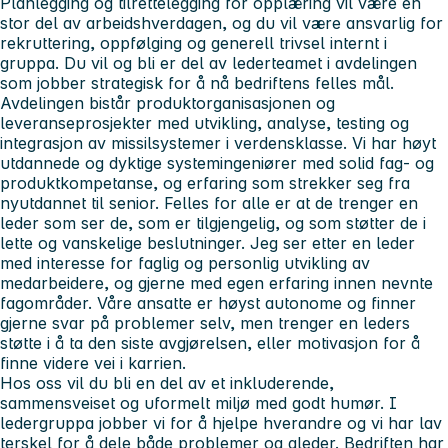
Planlegging og tilrettelegging for opplæring vil være en
stor del av arbeidshverdagen, og du vil være ansvarlig for
rekruttering, oppfølging og generell trivsel internt i
gruppa. Du vil og bli er del av lederteamet i avdelingen
som jobber strategisk for å nå bedriftens felles mål.
Avdelingen bistår produktorganisasjonen og
leveranseprosjekter med utvikling, analyse, testing og
integrasjon av missilsystemer i verdensklasse. Vi har høyt
utdannede og dyktige systemingeniører med solid fag- og
produktkompetanse, og erfaring som strekker seg fra
nyutdannet til senior. Felles for alle er at de trenger en
leder som ser de, som er tilgjengelig, og som støtter de i
lette og vanskelige beslutninger. Jeg ser etter en leder
med interesse for faglig og personlig utvikling av
medarbeidere, og gjerne med egen erfaring innen nevnte
fagområder. Våre ansatte er høyst autonome og finner
gjerne svar på problemer selv, men trenger en leders
støtte i å ta den siste avgjørelsen, eller motivasjon for å
finne videre vei i karrien.
Hos oss vil du bli en del av et inkluderende,
sammensveiset og uformelt miljø med godt humør. I
ledergruppa jobber vi for å hjelpe hverandre og vi har lav
terskel for å dele både problemer og gleder. Bedriften har