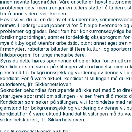
innen nevnte fagområder. Våre ansatte er høyst autonome 
problemer selv, men trenger en leders støtte i å ta den sist
for å finne videre vei i karrien.
Hos oss vil du bli en del av et inkluderende, sammensveise
humør. I ledergruppa jobber vi for å hjelpe hverandre og v
problemer og gleder. Bedriften har konkurransedyktige bet
forsikringsordninger, samt et fordelaktig aksjeprogram for 
mye å tilby også utenfor arbeidstid, blant annet eget treni
firmahytter, rabatterte billetter til flere kultur- og sports
fritidsprogram for unge medarbeidere.
Syns du dette høres spennende ut og er klar for en utford
Kandidater som søker på stillingen vil i forbindelse med re
gjenstand for bakgrunnssjekk og vurdering av denne vil bli 
kandidat. For å være aktuell kandidat til stillingen må du 
autoriseres, jfr. Sikkerhetsloven.
Søknader behandles fortløpende så ikke nøl med å ta dire
ytterligere spørsmål om stillingen - vi ser frem til å motta
Kandidater som søker på stillingen, vil i forbindelse med r
gjenstand for bakgrunnssjekk og vurdering av denne vil bli 
kandidat.For å være aktuell kandidat til stillingen må du være
sikkerhetsklarert, jfr. Sikkerhetsloven.
Link til søknadsskjema:
Søk her