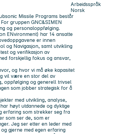
Arbeidsspråk
Norsk
ubsonic Missile Programs består
per. For gruppen GNC&SIMEN
ling og personaloppfølging.
on ENvironment) har 14 ansatte
Hovedoppgavene er innen
rol og Navigasjon, samt utvikling
est og verifikasjon av
d forskjellig fokus og ansvar,
or, og hvor vi må øke kapasitet
g vil være en stor del av
, oppfølging og generell trivsel
ingen som jobber strategisk for å
ekter med utvikling, analyse,
i har høyt utdannede og dyktige
 erfaring som strekker seg fra
eder som ser de, som er
inger. Jeg ser etter en leder med
, og gjerne med egen erfaring