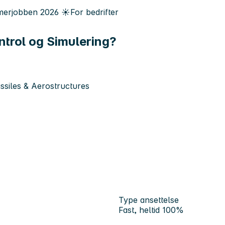
erjobben
2026
☀️
For bedrifter
ntrol og Simulering?
siles & Aerostructures
Type ansettelse
Fast, heltid 100%