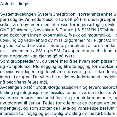
Antall stillinger
1
Systemavdelingen System Integration i forretningsenhet S
per i dag av 76 medarbeidere fordelt på fire undergrup
søker vi nå ny leder med interesse for ingeniørfaglig utvik
GNC (Guidance, Navigation & Control) & SIMEN (SIMulati
med bakgrunn innen kybernetikk, fysikk og matematikk. 
utvikling og vedlikehold av missilalgoritmer for Flight Cont
og vedlikehold av våre simulatorprodukter for bruk under t
missilsystemene JSM og NSM. Gruppen er inndelt i team me
men oppgaver kan gjerne gå på tvers.
Som gruppeleder vil du være med å se hvem som passer hv
og kompetanse. Planlegging og tilrettelegging for opplærin
arbeidshverdagen, og du vil være ansvarlig for rekruttering
internt i gruppa. Du vil og bli er del av lederteamet i avdel
nå bedriftens felles mål.
Avdelingen bistår produktorganisasjonen og leveranseprosj
testing og integrasjon av missilsystemer i verdensklasse. V
systemingeniører med solid fag- og produktkompetanse, og
nyutdannet til senior. Felles for alle er at de trenger en l
tilgjengelig, og som støtter de i lette og vanskelige beslutn
interesse for faglig og personlig utvikling av medarbeidere