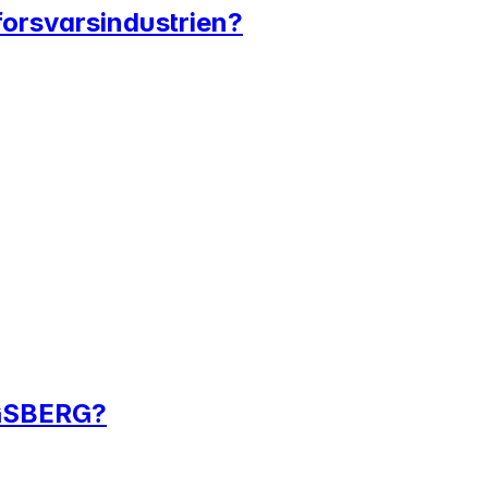
forsvarsindustrien?
NGSBERG?