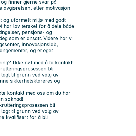
og finner gjerne svar på
e avgjørelsen, eller motivasjon
t og uformelt miljø med godt
i har lav terskel for å dele både
ingelser, pensjons- og
deg som er ansatt. Videre har vi
ngssenter, innovasjonslab,
arrangementer, og et eget
ring? Ikke nøl med å ta kontakt!
krutteringsprosessen bli
lagt til grunn ved valg av
kunne sikkerhetsklareres og
kte kontakt med oss om du har
 din søknad!
ekrutteringsprosessen bli
lagt til grunn ved valg av
 kvalifisert for å bli