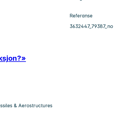
Referanse
3632447_79387_no
duksjon?»
siles & Aerostructures