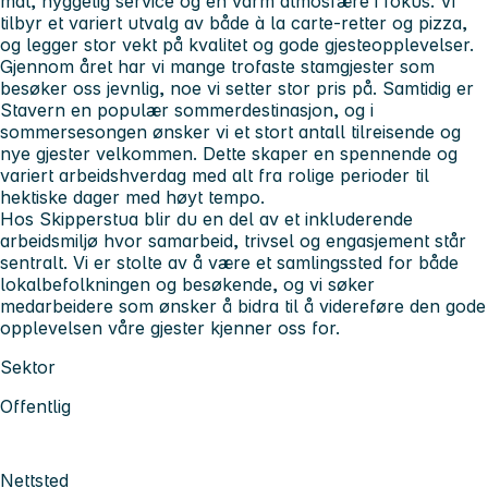
mat, hyggelig service og en varm atmosfære i fokus. Vi
tilbyr et variert utvalg av både à la carte-retter og pizza,
og legger stor vekt på kvalitet og gode gjesteopplevelser.
Gjennom året har vi mange trofaste stamgjester som
besøker oss jevnlig, noe vi setter stor pris på. Samtidig er
Stavern en populær sommerdestinasjon, og i
sommersesongen ønsker vi et stort antall tilreisende og
nye gjester velkommen. Dette skaper en spennende og
variert arbeidshverdag med alt fra rolige perioder til
hektiske dager med høyt tempo.
Hos Skipperstua blir du en del av et inkluderende
arbeidsmiljø hvor samarbeid, trivsel og engasjement står
sentralt. Vi er stolte av å være et samlingssted for både
lokalbefolkningen og besøkende, og vi søker
medarbeidere som ønsker å bidra til å videreføre den gode
opplevelsen våre gjester kjenner oss for.
Sektor
Offentlig
Nettsted