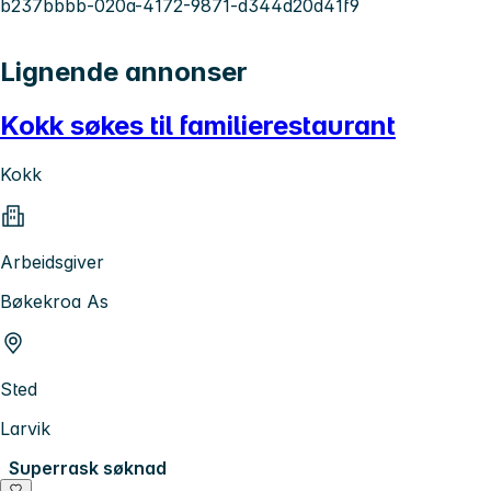
b237bbbb-020a-4172-9871-d344d20d41f9
Lignende annonser
Kokk søkes til familierestaurant
Kokk
Arbeidsgiver
Bøkekroa As
Sted
Larvik
Superrask søknad