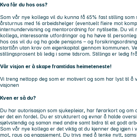
Kva får du hos oss?
Som vår nye kollega vil du kunna få 65% fast stilling som s
årsturnus med 16 arbeidshelger (eventuelt fleire mot komp
internundervisning og mentorordning for nytilsette. Du vi
kollega, interessante utfordringar og ha høve til personleg 
hos oss vil du og ha gode pensjons – og forsikringsordning
startlån utan krav om eigenkapital gjennom kommunen. Ved 
stillingsprosent bli ledig i same tidsrom. Stillinga er ledig 
Vår visjon er å skape framtidas heimeteneste!
Vi treng nettopp deg som er motivert og som har lyst til å
visjonen
Kven er så du?
Du har autorisasjon som sjukepleiar, har førarkort og om 
er det ein fordel. Du er strukturert og evnar å halde over
sjølvstendig og saman med andre samt bidra til eit godt arbe
Som vår nye kollega er det viktig at du kjenner deg igjen i 
mot, raus og engasjement
. Du trivs med å tenke nytt, sam