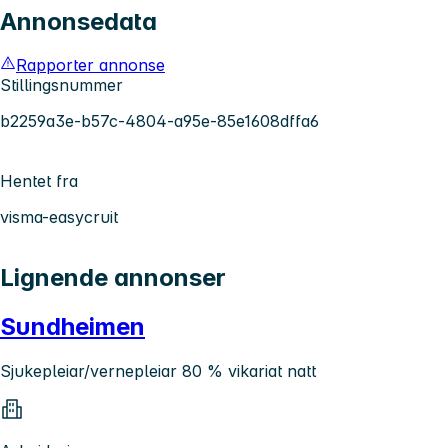
Annonsedata
Rapporter annonse
Stillingsnummer
b2259a3e-b57c-4804-a95e-85e1608dffa6
Hentet fra
visma-easycruit
Lignende annonser
Sundheimen
Sjukepleiar/vernepleiar 80 % vikariat natt