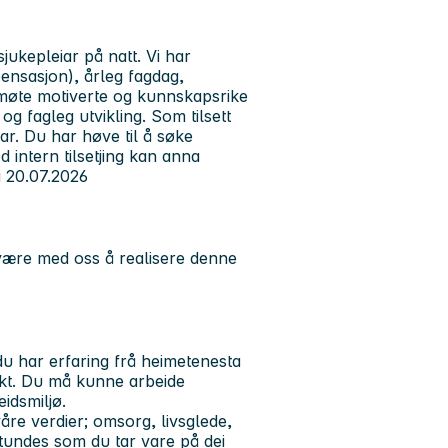
jukepleiar på natt. Vi har
ensasjon), årleg fagdag,
l møte motiverte og kunnskapsrike
og fagleg utvikling. Som tilsett
ar. Du har høve til å søke
intern tilsetjing kan anna
frå 20.07.2026
 være med oss å realisere denne
du har erfaring frå heimetenesta
sikt. Du må kunne arbeide
idsmiljø.
våre verdier;
omsorg, livsglede,
stundes som du tar vare på dei