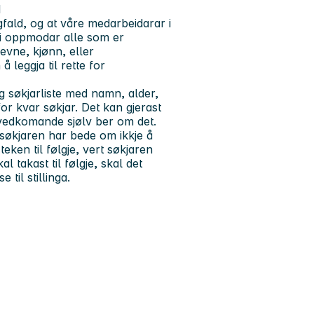
1
ald, og at våre medarbeidarar i
Vi oppmodar alle som er
sevne, kjønn, eller
eggja til rette for
leg søkjarliste med namn, alder,
for kvar søkjar. Det kan gjerast
vedkomande sjølv ber om det.
 søkjaren har bede om ikkje å
eken til følgje, vert søkjaren
 takast til følgje, skal det
til stillinga.