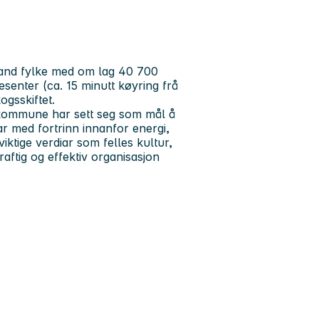
and fylke med om lag 40 700
senter (ca. 15 minutt køyring frå
gsskiftet.
 kommune har sett seg som mål å
r med fortrinn innanfor energi,
ktige verdiar som felles kultur,
aftig og effektiv organisasjon