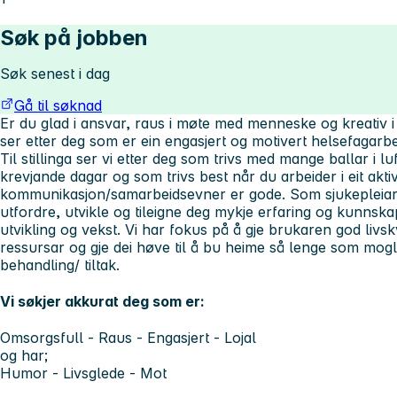
Søk på jobben
Søk senest i dag
Gå til søknad
Er du glad i ansvar, raus i møte med menneske og kreativ i
ser etter deg som er ein engasjert og motivert helsefagarbe
Til stillinga ser vi etter deg som trivs med mange ballar i l
krevjande dagar og som trivs best når du arbeider i eit aktiv
kommunikasjon/samarbeidsevner er gode. Som sjukepleiar i
utfordre, utvikle og tileigne deg mykje erfaring og kunnska
utvikling og vekst. Vi har fokus på å gje brukaren god livsk
ressursar og gje dei høve til å bu heime så lenge som mo
behandling/ tiltak.
Vi søkjer akkurat deg som er:
Omsorgsfull - Raus - Engasjert - Lojal
og har;
Humor - Livsglede - Mot