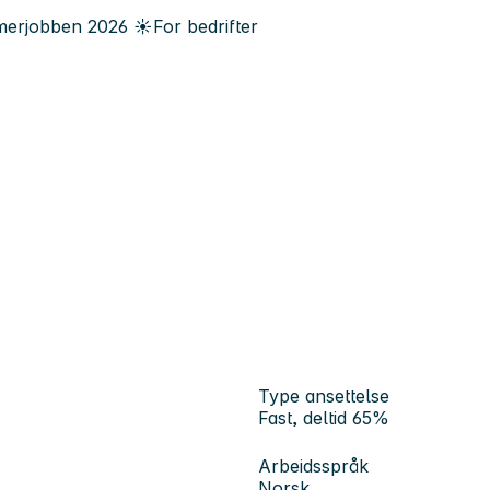
erjobben
2026
☀️
For bedrifter
Type ansettelse
Fast, deltid 65%
Arbeidsspråk
Norsk