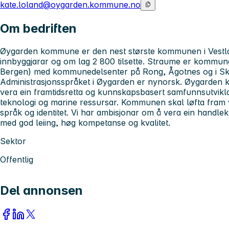
kate.loland@oygarden.kommune.no
Om bedriften
Øygarden kommune er den nest største kommunen i Vestl
innbyggjarar og om lag 2 800 tilsette. Straume er kommune
Bergen) med kommunedelsenter på Rong, Ågotnes og i Sko
Administrasjonsspråket i Øygarden er nynorsk. Øygarden
vera ein framtidsretta og kunnskapsbasert samfunnsutvikla
teknologi og marine ressursar. Kommunen skal løfta fram vi
språk og identitet. Vi har ambisjonar om å vera ein handlekr
med god leiing, høg kompetanse og kvalitet.
Sektor
Offentlig
Del annonsen