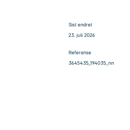
Sist endret
23. juli 2026
Referanse
3645435_194035_nn