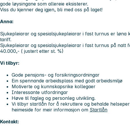
gode løysingane som allereie eksisterer.
Viss du kjenner deg igjen, bli med oss på laget!
Anna:
Sjukepleiarar og spesialsjukepleiarar i fast turnus er løna 
tariff.
Sjukepleiarar og spesialsjukepleiarar i fast turnus på natt 
40.000,- ( justert etter st. %)
Vi tilbyr:
Gode pensjons- og forsikringsordningar
Ein spennande arbeidsplass med godt arbeidsmiljø
Motiverte og kunnskapsrike kollegaer
Interessante utfordringar
Høve til fagleg og personleg utvikling.
Vi tilbyr startlån for å rekruttere og behalde helsep
heimeside for meir informasjon om
Startlån
Kontakt: