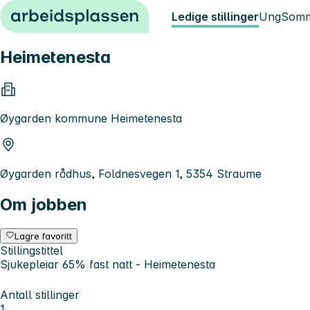
Hopp til innhold
Ledige stillinger
Ung
Somm
Heimetenesta
Øygarden kommune Heimetenesta
Øygarden rådhus, Foldnesvegen 1, 5354 Straume
Om jobben
Lagre favoritt
Stillingstittel
Sjukepleiar 65% fast natt - Heimetenesta
Antall stillinger
1