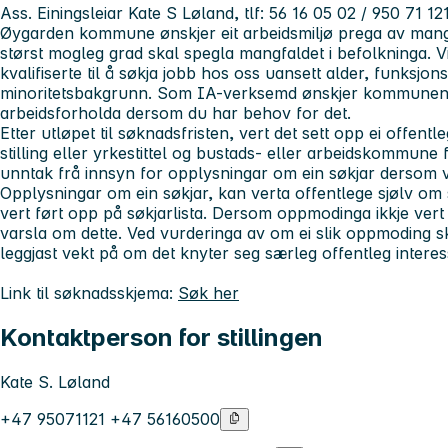
Ass. Einingsleiar Kate S Løland,
tlf:
56 16 05 02 / 950 71 12
Øygarden kommune ønskjer eit arbeidsmiljø prega av mangf
størst mogleg grad skal spegla mangfaldet i befolkninga. 
kvalifiserte til å søkja jobb hos oss uansett alder, funksjon
minoritetsbakgrunn. Som IA-verksemd ønskjer kommunen å l
arbeidsforholda dersom du har behov for det.
Etter utløpet til søknadsfristen, vert det sett opp ei offent
stilling eller yrkestittel og bustads- eller arbeidskommune 
unntak frå innsyn for opplysningar om ein søkjar dersom 
Opplysningar om ein søkjar, kan verta offentlege sjølv om
vert ført opp på søkjarlista. Dersom oppmodinga ikkje vert t
varsla om dette. Ved vurderinga av om ei slik oppmoding skal
leggjast vekt på om det knyter seg særleg offentleg interesse 
Link til søknadsskjema:
Søk her
Kontaktperson for stillingen
Kate S. Løland
+47 95071121 +47 56160500