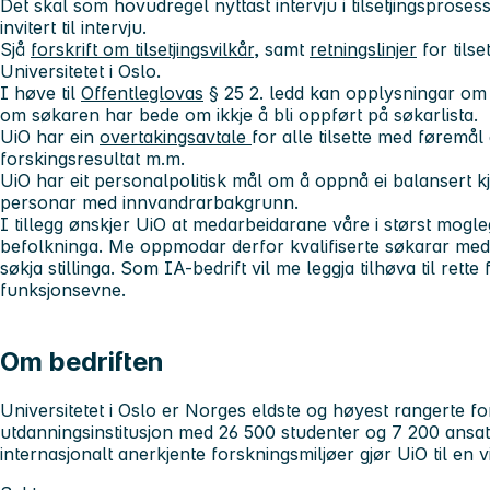
Det skal som hovudregel nyttast intervju i tilsetjingsprosess
invitert til intervju.
Sjå
forskrift om tilsetjingsvilkår,
samt
retningslinjer
for tilset
Universitetet i Oslo.
I høve til
Offentleglovas
§ 25 2. ledd kan opplysningar om s
om søkaren har bede om ikkje å bli oppført på søkarlista.
UiO har ein
overtakingsavtale
for alle tilsette med føremål å
forskingsresultat m.m.
UiO har eit personalpolitisk mål om å oppnå ei balansert 
personar med innvandrarbakgrunn.
I tillegg ønskjer UiO at medarbeidarane våre i størst mogl
befolkninga. Me oppmodar derfor kvalifiserte søkarar med 
søkja stillinga. Som IA-bedrift vil me leggja tilhøva til ret
funksjonsevne.
Om bedriften
Universitetet i Oslo
er Norges eldste og høyest rangerte fo
utdanningsinstitusjon med 26 500 studenter og 7 200 ansat
internasjonalt anerkjente forskningsmiljøer gjør UiO til en 