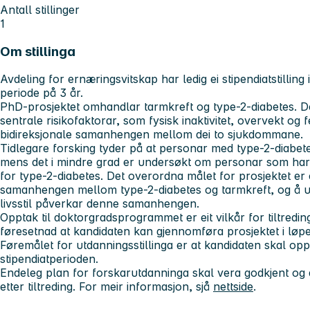
Antall stillinger
1
Om stillinga
Avdeling for ernæringsvitskap har ledig ei stipendiatstilling
periode på 3 år.
PhD-prosjektet omhandlar tarmkreft og type-2-diabetes. D
sentrale risikofaktorar, som fysisk inaktivitet, overvekt og
bidireksjonale samanhengen mellom dei to sjukdommane.
Tidlegare forsking tyder på at personar med type-2-diabete
mens det i mindre grad er undersøkt om personar som har 
for type-2-diabetes. Det overordna målet for prosjektet er 
samanhengen mellom type-2-diabetes og tarmkreft, og å u
livsstil påverkar denne samanhengen.
Opptak til doktorgradsprogrammet er eit vilkår for tiltredin
føresetnad at kandidaten kan gjennomføra prosjektet i løpe
Føremålet for utdanningsstillinga er at kandidaten skal op
stipendiatperioden.
Endeleg plan for forskarutdanninga skal vera godkjent og 
etter tiltreding. For meir informasjon, sjå
nettside
.