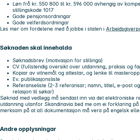
Løn frå kr. 550 800 til kr. 596 000 avhengig av kompeta
stillingskode 1017
Gode pensjonsordningar
Gode velferdsordningar
Les mer om fordelene med å jobbe i staten i
Arbeidsgiverp
Søknaden skal innehalda
Søknadsbrev (motivasjon for stillinga)
CV (fullstendig oversikt over utdanning, praksis og fa
Kopiar av vitnemål og attestar, og lenke til masterop
Ev. publikasjonsliste
Referanseliste (2-3 referansar; namn, tittel, e-post og
relasjon til søkar)
Søknad med vedlegg må sendast inn via det elektroniske re
utdanning utanfor Skandinavia bed me om ei forklaring på
merksam på at all dokumentasjon må vera på engelsk eller 
Andre opplysningar