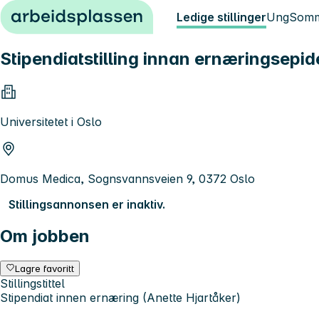
Hopp til innhold
Ledige stillinger
Ung
Somm
Stipendiatstilling innan ernæringsepi
Universitetet i Oslo
Domus Medica, Sognsvannsveien 9, 0372 Oslo
Stillingsannonsen er inaktiv.
Om jobben
Lagre favoritt
Stillingstittel
Stipendiat innen ernæring (Anette Hjartåker)