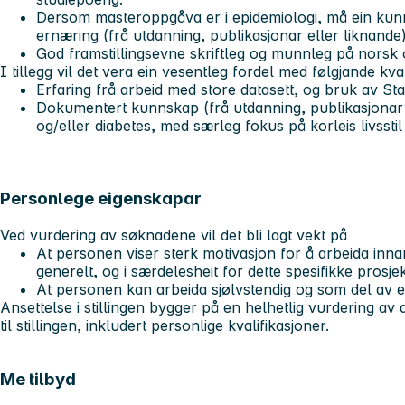
Dersom masteroppgåva er i epidemiologi, må ein k
ernæring (frå utdanning, publikasjonar eller liknande
God framstillingsevne skriftleg og munnleg på norsk
I tillegg vil det vera ein vesentleg fordel med følgjande kva
Erfaring frå arbeid med store datasett, og bruk av St
Dokumentert kunnskap (frå utdanning, publikasjonar 
og/eller diabetes, med særleg fokus på korleis livssti
Personlege eigenskapar
Ved vurdering av søknadene vil det bli lagt vekt på
At personen viser sterk motivasjon for å arbeida inn
generelt, og i særdelesheit for dette spesifikke prosje
At personen kan arbeida sjølvstendig og som del av 
Ansettelse i stillingen bygger på en helhetlig vurdering av 
til stillingen, inkludert personlige kvalifikasjoner.
Me tilbyd