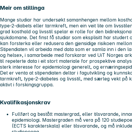
Meir om stillinga
Mange studiar har undersøkt samanhengen mellom kosthald 
type-2-diabets eller tarmkreft, men ein veit lite om livsstile
grad kosthald og livsstil spelar ei rolle for den bidireksj
sjukdomane. Det finst få studiar som eksplisitt har studert
kan forsterka eller redusera den gjensidige risikoen mello
Stipendiaten vil arbeida med data som er samla inn i den
og helse», i samarbeide med forskarar ved UiT Norges arkti
til repeterte data i eit stort materiale for prospektive ana
sterk interesse for epidemiologi generelt, og ernæringsepi
Det er venta at stipendiaten deltar i fagutvikling og kunnsk
tarmkreft, type-2-diabetes og livsstil, med særleg vekt på k
aktivt i forskingsgruppa.
Kvalifikasjonskrav
Fullført og bestått mastergrad, eller tilsvarande, in
epidemiologi. Mastergraden må vera på 120 studiep
(ECTS karakterskala) eller tilsvarande, og må inklu
studiepoeng.