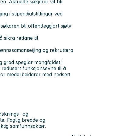
en. Aktuelle søkjarar vil bli
jing i stipendiatstillingar ved
økaren bli offentleggjort sjølv
 sikra rettane til
kjønnssamansetjing og rekruttera
eg grad speglar mangfaldet i
redusert funksjonsevne til å
te for medarbeidarar med nedsett
rsknings- og
te. Faglig bredde og
viktig samfunnsaktør.