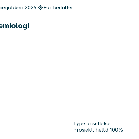
erjobben
2026
☀️
For bedrifter
demiologi
Type ansettelse
Prosjekt, heltid 100%