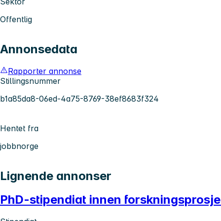
Sektor
Offentlig
Annonsedata
Rapporter annonse
Stillingsnummer
b1a85da8-06ed-4a75-8769-38ef8683f324
Hentet fra
jobbnorge
Lignende annonser
PhD-stipendiat innen forskningsprosje