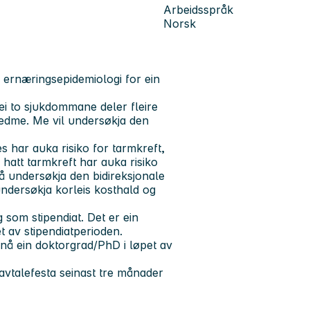
Arbeidsspråk
Norsk
 i ernæringsepidemiologi for ein
ei to sjukdommane deler fleire
 fedme. Me vil undersøkja den
s har auka risiko for tarmkreft,
hatt tarmkreft har auka risiko
å
undersøkja den bidireksjonale
ndersøkja korleis kosthald og
g som stipendiat. Det er ein
t av stipendiatperioden.
pnå ein doktorgrad/PhD i løpet av
avtalefesta seinast tre månader