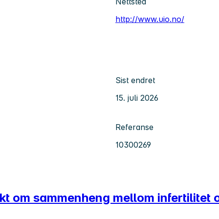
Nettsted
http://www.uio.no/
Sist endret
15. juli 2026
Referanse
10300269
kt om sammenheng mellom infertilitet o