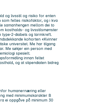
og livsstil og risiko for enten
n som felles risikofaktor, og i kva
onale samanhengen mellom dei to
 om kosthalds- og livsstilsmønster
m type-2-diabets og tarmkreft.
 landsdekkande kohorten «Kvinner
ske universitet. Me har tilgang
lysar. Me søkjer ein person med
demiologi spesielt.
apsformidling innan feltet
osthald, og at stipendiaten bidreg
nanfor humanernæring eller
oeng med minimumskarakter B
dera ei oppgåve på minimum 30