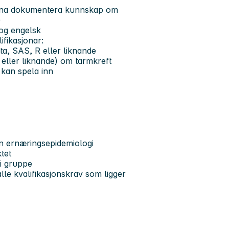
unna dokumentera kunnskap om
)
 og engelsk
lifikasjonar:
ata, SAS, R eller liknande
eller liknande) om tarmkreft
l kan spela inn
an ernæringsepidemiologi
ktet
ei gruppe
alle kvalifikasjonskrav som ligger