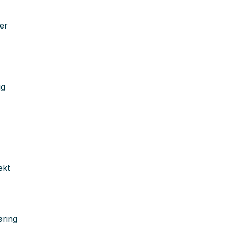
er
gg
ekt
øring