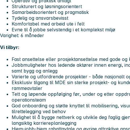
Operativ og praktisk anlagt
Strukturert og løsningsorientert
Samarbeidsorientert og pragmatisk
Tydelig og ansvarsbevisst
Komfortabel med arbeid ute i felt
Evne til å jobbe selvstendig i et komplekst miljø
Varighet: 6 måneder
Vi tilbyr:
Fast ansettelse eller prosjektansettelse med gode og
Jobbmuligheter hos ledende aktører innen energi, indu
samt bygg og anlegg
Varierte og utfordrende prosjekter - både nasjonalt og
Eksklusiv tilgang til MDE sin sterke prosjekt- og kun
rammeavtaler
Tett og løpende oppfølging før, under og etter oppdra
operationsteam
God onboarding og støtte knyttet til mobilisering, vi
tilrettelegging ved behov
Mulighet til å bygge nettverk og utvikle deg faglig g
langsiktig karriereplanlegging
Hjem-jobb-hjem rabattavtale og øvrige attraktive ansa