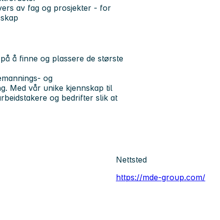
rs av fag og prosjekter - for
sskap
 på å finne og plassere de største
bemannings- og
ng. Med vår unike kjennskap til
rbeidstakere og bedrifter slik at
Nettsted
https://mde-group.com/