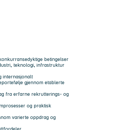
 konkurransedyktige betingelser
stri, teknologi, infrastruktur
 internasjonalt
deportefølje gjennom etablerte
g fra erfarne rekrutterings- og
sumprosesser og praktisk
jennom varierte oppdrag og
ttfordeler