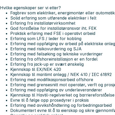
Hvilke egenskaper ser vi etter?
Fagbrev som elektriker, energimontør eller automatik
Solid erfaring som utførende elektriker i felt
Erfaring fra installatørvirksomhet
God forståelse for installatøransvar iht. FEK
Praktisk erfaring med FSE i operativt arbeid
Erfaring som LFS / leder for kobling
Erfaring med oppfølging av arbeid på elektriske anle
Erfaring med risikovurdering og SJA
Erfaring med feilsøking og tekniske vurderinger
Erfaring fra offshoreinstallasjon er en fordel
Erfaring fra jack-up er svært ønskelig
Kjennskap til EX/NEK 420
Kjennskap til maritimt anlegg / NEK 410 / IEC 61892
Erfaring med modifikasjonsarbeid offshore
Erfaring med grensesnitt mot operatør, verft og prosj
Erfaring med oppfølging av underleverandører
Kjennskap til Havtil-regelverket og barriereforståelse
Evne til å følge opp prosedyrer i praksis
Erfaring med avvikshåndtering og forbedringsarbeid
Dokumentert evne til å ta eierskap og sikre gjennomf