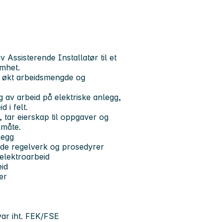
 Assisterende Installatør til et
mhet.
d økt arbeidsmengde og
g av arbeid på elektriske anlegg,
 i felt.
t, tar eierskap til oppgaver og
 måte.
legg
ende regelverk og prosedyrer
 elektroarbeid
eid
er
var iht. FEK/FSE