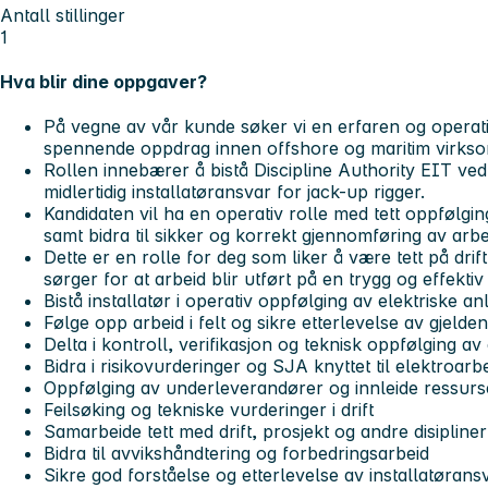
Antall stillinger
1
Hva blir dine oppgaver?
På vegne av vår kunde søker vi en erfaren og operativ
spennende oppdrag innen offshore og maritim virkso
Rollen innebærer å bistå Discipline Authority EIT ve
midlertidig installatøransvar for jack-up rigger.
Kandidaten vil ha en operativ rolle med tett oppfølgin
samt bidra til sikker og korrekt gjennomføring av arbeid
Dette er en rolle for deg som liker å være tett på drif
sørger for at arbeid blir utført på en trygg og effektiv
Bistå installatør i operativ oppfølging av elektriske an
Følge opp arbeid i felt og sikre etterlevelse av gjeld
Delta i kontroll, verifikasjon og teknisk oppfølging av
Bidra i risikovurderinger og SJA knyttet til elektroarb
Oppfølging av underleverandører og innleide ressurs
Feilsøking og tekniske vurderinger i drift
Samarbeide tett med drift, prosjekt og andre disipliner
Bidra til avvikshåndtering og forbedringsarbeid
Sikre god forståelse og etterlevelse av installatørans