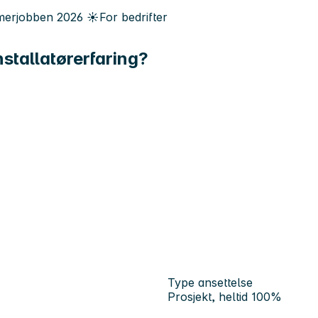
erjobben
2026
☀️
For bedrifter
nstallatørerfaring?
Type ansettelse
Prosjekt, heltid 100%