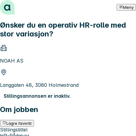
Hopp til innhold
Meny
Ønsker du en operativ HR-rolle med
stor variasjon?
NOAH AS
Langgaten 48, 3080 Holmestrand
Stillingsannonsen er inaktiv.
Om jobben
Lagre favoritt
Stillingstittel
HR-Rådgiver