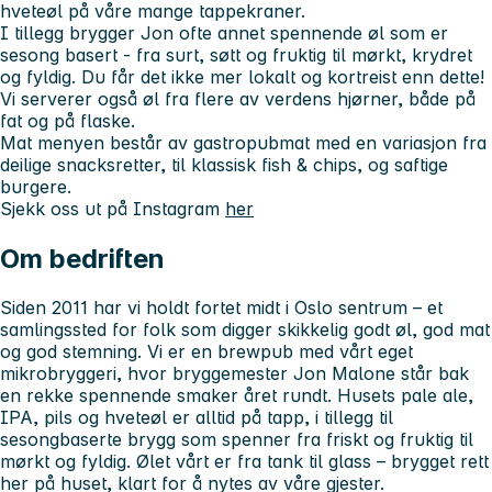
hveteøl på våre mange tappekraner.
I tillegg brygger Jon ofte annet spennende øl som er
sesong basert - fra surt, søtt og fruktig til mørkt, krydret
og fyldig. Du får det ikke mer lokalt og kortreist enn dette!
Vi serverer også øl fra flere av verdens hjørner, både på
fat og på flaske.
Mat menyen består av gastropubmat med en variasjon fra
deilige snacksretter, til klassisk fish & chips, og saftige
burgere.
Sjekk oss ut på Instagram
her
Om bedriften
Siden 2011 har vi holdt fortet midt i Oslo sentrum – et
samlingssted for folk som digger skikkelig godt øl, god mat
og god stemning. Vi er en
brewpub med vårt eget
mikrobryggeri
, hvor bryggemester
Jon Malone
står bak
en rekke spennende smaker året rundt. Husets
pale ale,
IPA, pils og hveteøl
er alltid på tapp, i tillegg til
sesongbaserte brygg som spenner fra friskt og fruktig til
mørkt og fyldig. Ølet vårt er
fra tank til glass
– brygget rett
her på huset, klart for å nytes av våre gjester.