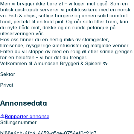
Men vi brygger ikke bare øl – vi lager mat også. Som en
britisk gastropub
serverer vi pubklassikere med en norsk
vri.
Fish & chips, saftige burgere og annen solid comfort
food
, perfekt til en kald pint. Og når sola titter frem, kan
du nyte både mat, drikke og en runde petanque på
uteserveringen vår.
Hos oss finner du en herlig miks av stamgjester,
tilreisende, nysgjerrige ølentusiaster og matglade venner.
Enten du vil slappe av med en rolig øl eller samle gjengen
for en helaften – vi har det du trenger.
Velkommen til Amundsen Bryggeri & Spiseri!
🍻
Sektor
Privat
Annonsedata
Rapporter annonse
Stillingsnummer
b188e4cb-4fc4-4659-a5ae-0754ef0c91a3