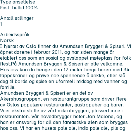
Type ansettelse
Fast, heltid 100%
Antall stillinger
1
Arbeidsspråk
Norsk
I hjertet av Oslo finner du Amundsen Bryggeri & Spiseri. Vi
åpnet dørene i februar 2011, og har siden mange år
etablert oss som en sosial og avslappet møteplass for folk
flest.
På Amundsen Bryggeri & Spiseri er alle velkomne.
Hos oss kan du henge i den 17 meter lange baren med 34
tappekraner og prøve noe spennende å drikke, eller slå
deg til bords og spise en uformell middag med venner og
familie.
Amundsen Bryggeri & Spiseri er en del av
Akershusgruppen, en restaurantgruppe som driver flere
av Oslos populære restauranter, gastropuber og barer.
Vi er ekstra stolte av vårt mikrobryggeri, plassert inne i
restauranten. Vår hovedbrygger heter Jon Malone, og
han er ansvarlig for all den fantastiske ølen som brygges
hos oss. Vi har en husets pale ale, india pale ale, pils og