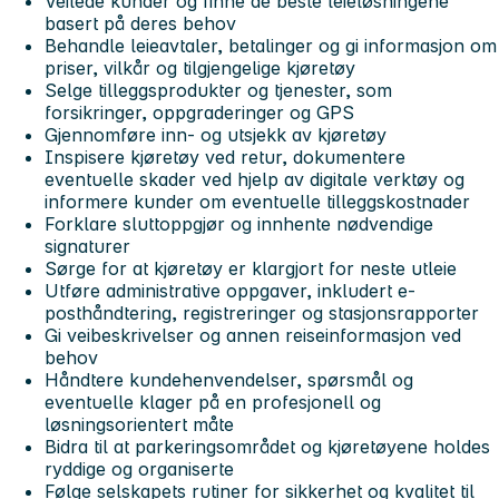
Veilede kunder og finne de beste leieløsningene
basert på deres behov
Behandle leieavtaler, betalinger og gi informasjon om
priser, vilkår og tilgjengelige kjøretøy
Selge tilleggsprodukter og tjenester, som
forsikringer, oppgraderinger og GPS
Gjennomføre inn- og utsjekk av kjøretøy
Inspisere kjøretøy ved retur, dokumentere
eventuelle skader ved hjelp av digitale verktøy og
informere kunder om eventuelle tilleggskostnader
Forklare sluttoppgjør og innhente nødvendige
signaturer
Sørge for at kjøretøy er klargjort for neste utleie
Utføre administrative oppgaver, inkludert e-
posthåndtering, registreringer og stasjonsrapporter
Gi veibeskrivelser og annen reiseinformasjon ved
behov
Håndtere kundehenvendelser, spørsmål og
eventuelle klager på en profesjonell og
løsningsorientert måte
Bidra til at parkeringsområdet og kjøretøyene holdes
ryddige og organiserte
Følge selskapets rutiner for sikkerhet og kvalitet til