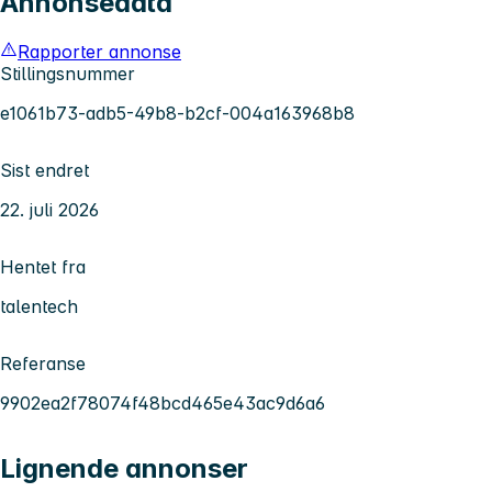
Annonsedata
Rapporter annonse
Stillingsnummer
e1061b73-adb5-49b8-b2cf-004a163968b8
Sist endret
22. juli 2026
Hentet fra
talentech
Referanse
9902ea2f78074f48bcd465e43ac9d6a6
Lignende annonser