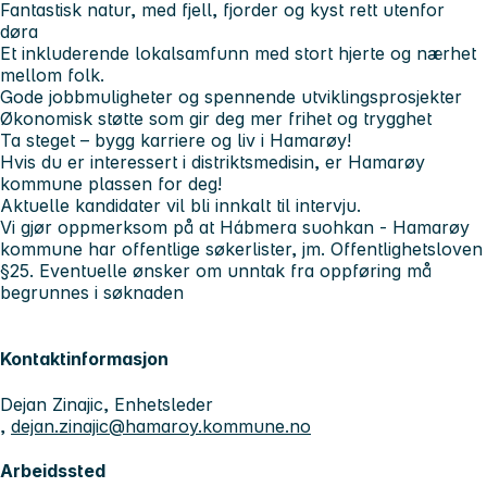
Fantastisk natur, med fjell, fjorder og kyst rett utenfor
døra
Et inkluderende lokalsamfunn med stort hjerte og nærhet
mellom folk.
Gode jobbmuligheter og spennende utviklingsprosjekter
Økonomisk støtte som gir deg mer frihet og trygghet
Ta steget – bygg karriere og liv i Hamarøy!
Hvis du er interessert i distriktsmedisin, er Hamarøy
kommune plassen for deg!
Aktuelle kandidater vil bli innkalt til intervju.
Vi gjør oppmerksom på at Hábmera suohkan - Hamarøy
kommune har offentlige søkerlister, jm. Offentlighetsloven
§25. Eventuelle ønsker om unntak fra oppføring må
begrunnes i søknaden
Kontaktinformasjon
Dejan Zinajic, Enhetsleder
,
dejan.zinajic@hamaroy.kommune.no
Arbeidssted