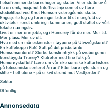
helsefremmende barnehager og skoler. Vi er stolte av å
ha en unik, nasjonal friluftlivslinje som et av flere
studietilbud ved Knut Hamsun videregående skole.
Engasjerte lag og foreninger bidrar til et mangfold av
aktiviteter rundt omkring i kommunen, godt støttet av vårt
lokale næringsliv.
Livet er mer enn jobb, og i Hamarøy får du mer. Mer tid.
Mer plass. Mer av alt.
Hva med en måneskinnstur i løypene på Ulvsvågskaret?
En kaffekopp i
Kafé Sult
på det prisbelønte
Hamsunsenteret? Sterke kunstinntrykk på svabergene i
kunstbygda Tranøy? Klatretur med fine folk på
Hamarøyskaftet? Lære om vår rike samiske kulturhistorie
på lulesamiske senteret Àrran? Eller bare nyte storm og
stille - helt alene - på ei kvit strand mot Vestfjorden?
Sektor
Offentlig
Annonsedata