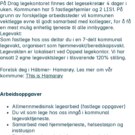
På Drag legekontoret finnes det legesekretær 4 dager i
uken. Kommunen har 5 fastlegehjemler og 2 LIS1. På
grunn av forskjellige arbeidssteder vil kommunen
vektlegge evne til godt samarbeid med kollegaer, for å få
en mest mulig enhetlig tjeneste til alle innbyggere.
Legevakt:
Som fastlege hos oss deltar du i en 7-delt kommunal
legevakt, organisert som hjemmevakt/beredskapsvakt.
Legevakten er lokalisert ved Oppeid legekontor. Vi har
ansatt 2 egne legevaktsleger i tilsvarende 120% stilling.
Forelsk deg i Hábmer- Hamarøy. Les mer om vår
kommune:
This is Hamarøy
Arbeidsoppgaver
Allmennmedisinsk legearbeid (fastlege oppgaver)
Du vil som lege hos oss inngå i kommunal
legevakttjeneste.
Samarbeid med hjemmetjeneste, helsestasjon og
institusjon