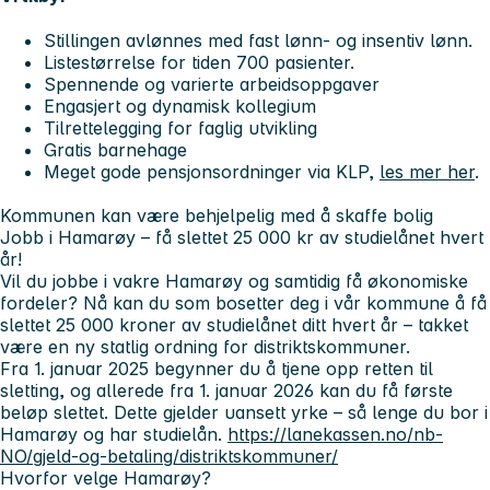
Stillingen avlønnes med fast lønn- og insentiv lønn.
Listestørrelse for tiden 700 pasienter.
Spennende og varierte arbeidsoppgaver
Engasjert og dynamisk kollegium
Tilrettelegging for faglig utvikling
Gratis barnehage
Meget gode pensjonsordninger via KLP,
les mer her
.
Kommunen kan være behjelpelig med å skaffe bolig
Jobb i Hamarøy – få slettet 25 000 kr av studielånet hvert
år!
Vil du jobbe i vakre Hamarøy og samtidig få økonomiske
fordeler? Nå kan du som bosetter deg i vår kommune å få
slettet 25 000 kroner av studielånet ditt hvert år – takket
være en ny statlig ordning for distriktskommuner.
Fra 1. januar 2025 begynner du å tjene opp retten til
sletting, og allerede fra 1. januar 2026 kan du få første
beløp slettet. Dette gjelder uansett yrke – så lenge du bor i
Hamarøy og har studielån.
https://lanekassen.no/nb-
NO/gjeld-og-betaling/distriktskommuner/
Hvorfor velge Hamarøy?