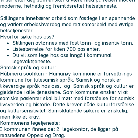
moderne, helhetlig og fremtidsrettet helsetjeneste.
Stillingene innebærer arbeid som fastlege i en spennende
og variert arbeidshverdag med tett samarbeid med øvrige
helsetjenester.
Hvorfor søke hos oss?
Stillingen avlønnes med fast lønn- og insentiv lønn.
Listestørrelse
for tiden 700 pasienter.
Du vil som lege hos oss inngå i kommunal
legevakttjeneste.
Samisk språk og kultur:
Hábmera suohkan - Hamarøy kommune er forvaltnings
kommune for lulesamisk språk. Samisk og norsk er
likeverdige språk hos oss, og Samisk språk og kultur er
gjeldende i alle tjenestene. Som kommune ønsker vi at
samiske pasienter skal bli møtt med forståelse for samisk
livsverden og historie. Dette krever både kulturforståelse
og kultursensitivitet. Samisktalende søkere er ønskelig,
men ikke et krav.
Kommunens legetjeneste:
I kommunen finnes det 2 legekontor, de ligger på
tettstedene Oppeid og Drag.