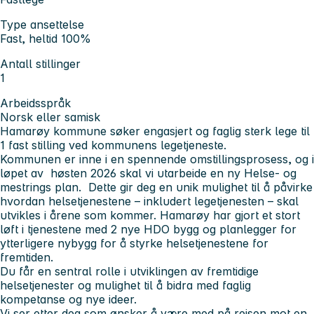
Type ansettelse
Fast, heltid 100%
Antall stillinger
1
Arbeidsspråk
Norsk eller samisk
Hamarøy kommune søker engasjert og faglig sterk lege til
1 fast stilling ved kommunens legetjeneste.
Kommunen er inne i en spennende omstillingsprosess, og i
løpet av høsten 2026 skal vi utarbeide en ny Helse- og
mestrings plan. Dette gir deg en unik mulighet til å påvirke
hvordan helsetjenestene – inkludert legetjenesten – skal
utvikles i årene som kommer. Hamarøy har gjort et stort
løft i tjenestene med 2 nye HDO bygg og planlegger for
ytterligere nybygg for å styrke helsetjenestene for
fremtiden.
Du får en sentral rolle i utviklingen av fremtidige
helsetjenester og mulighet til å bidra med faglig
kompetanse og nye ideer.
Vi ser etter deg som ønsker å være med på reisen mot en