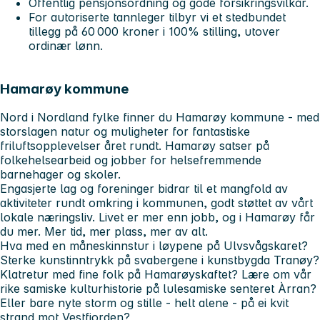
Offentlig pensjonsordning og gode forsikringsvilkår.
For autoriserte tannleger tilbyr vi et stedbundet
tillegg på 60 000 kroner i 100% stilling, utover
ordinær lønn.
Hamarøy kommune
Nord i Nordland fylke finner du Hamarøy kommune - med
storslagen natur og muligheter for fantastiske
friluftsopplevelser året rundt. Hamarøy satser på
folkehelsearbeid og jobber for helsefremmende
barnehager og skoler.
Engasjerte lag og foreninger bidrar til et mangfold av
aktiviteter rundt omkring i kommunen, godt støttet av vårt
lokale næringsliv. Livet er mer enn jobb, og i Hamarøy får
du mer. Mer tid, mer plass, mer av alt.
Hva med en måneskinnstur i løypene på Ulvsvågskaret?
Sterke kunstinntrykk på svabergene i kunstbygda Tranøy?
Klatretur med fine folk på Hamarøyskaftet? Lære om vår
rike samiske kulturhistorie på lulesamiske senteret Àrran?
Eller bare nyte storm og stille - helt alene - på ei kvit
strand mot Vestfjorden?