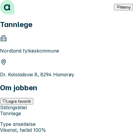
Hopp til innhold
Meny
Tannlege
Nordland fylkeskommune
Dr. Kalstadsvei 8, 8294 Hamarøy
Om jobben
Lagre favoritt
Stillingstittel
Tannlege
Type ansettelse
Vikariat, heltid 100%