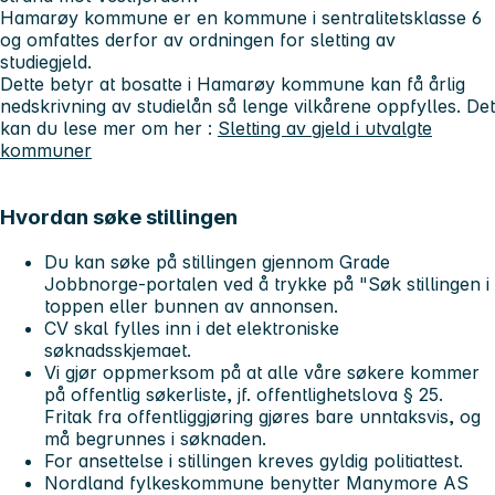
Hamarøy kommune er en kommune i sentralitetsklasse 6
og omfattes derfor av ordningen for sletting av
studiegjeld.
Dette betyr at bosatte i Hamarøy kommune kan få årlig
nedskrivning av studielån så lenge vilkårene oppfylles. Det
kan du lese mer om her :
Sletting av gjeld i utvalgte
kommuner
Hvordan søke stillingen
Du kan søke på stillingen gjennom Grade
Jobbnorge-portalen ved å trykke på "Søk stillingen i
toppen eller bunnen av annonsen.
CV skal fylles inn i det elektroniske
søknadsskjemaet.
Vi gjør oppmerksom på at alle våre søkere kommer
på offentlig søkerliste, jf. offentlighetslova § 25.
Fritak fra offentliggjøring gjøres bare unntaksvis, og
må begrunnes i søknaden.
For ansettelse i stillingen kreves gyldig politiattest.
Nordland fylkeskommune benytter Manymore AS