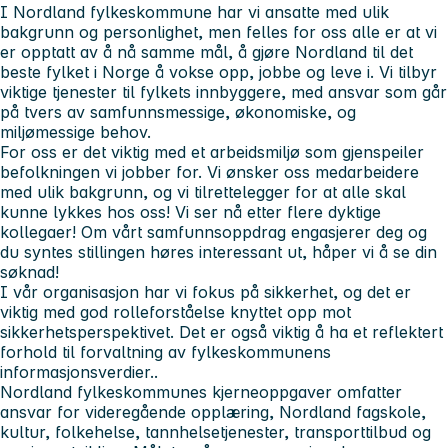
I Nordland fylkeskommune har vi ansatte med ulik
bakgrunn og personlighet, men felles for oss alle er at vi
er opptatt av å nå samme mål, å gjøre Nordland til det
beste fylket i Norge å vokse opp, jobbe og leve i. Vi tilbyr
viktige tjenester til fylkets innbyggere, med ansvar som går
på tvers av samfunnsmessige, økonomiske, og
miljømessige behov.
For oss er det viktig med et arbeidsmiljø som gjenspeiler
befolkningen vi jobber for. Vi ønsker oss medarbeidere
med ulik bakgrunn, og vi tilrettelegger for at alle skal
kunne lykkes hos oss! Vi ser nå etter flere dyktige
kollegaer! Om vårt samfunnsoppdrag engasjerer deg og
du syntes stillingen høres interessant ut, håper vi å se din
søknad!
I vår organisasjon har vi fokus på sikkerhet, og det er
viktig med god rolleforståelse knyttet opp mot
sikkerhetsperspektivet. Det er også viktig å ha et reflektert
forhold til forvaltning av fylkeskommunens
informasjonsverdier..
Nordland fylkeskommunes kjerneoppgaver omfatter
ansvar for videregående opplæring, Nordland fagskole,
kultur, folkehelse, tannhelsetjenester, transporttilbud og