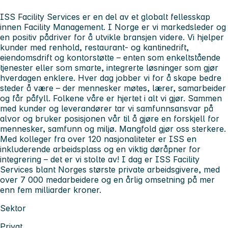
ISS Facility Services er en del av et globalt fellesskap
innen Facility Management. I Norge er vi markedsleder og
en positiv pådriver for å utvikle bransjen videre. Vi hjelper
kunder med renhold, restaurant- og kantinedrift,
eiendomsdrift og kontorstøtte – enten som enkeltstående
tjenester eller som smarte, integrerte løsninger som gjør
hverdagen enklere. Hver dag jobber vi for å skape bedre
steder å være – der mennesker møtes, lærer, samarbeider
og får påfyll. Folkene våre er hjertet i alt vi gjør. Sammen
med kunder og leverandører tar vi samfunnsansvar på
alvor og bruker posisjonen vår til å gjøre en forskjell for
mennesker, samfunn og miljø. Mangfold gjør oss sterkere.
Med kolleger fra over 120 nasjonaliteter er ISS en
inkluderende arbeidsplass og en viktig døråpner for
integrering – det er vi stolte av! I dag er ISS Facility
Services blant Norges største private arbeidsgivere, med
over 7 000 medarbeidere og en årlig omsetning på mer
enn fem milliarder kroner.
Sektor
Privat