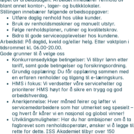
blant annet kontor-, lager- og butikklokaler.
Stillingen innebærer følgende arbeidsoppgaver:
Utføre daglig renhold hos ulike kunder.
Bruk av renholdsmaskiner og manuelt utstyr.
Følge renholdsplaner, rutiner og kvalitetskrav.
Bidra til gode serviceopplevelser hos kundene.
Arbeidstid:
På dagtid, kveld og/eller helg. Etter vaktplan i
tidsrommet kl. 06.00-20.00.
Gode grunner til å velge oss
Konkurransedyktige betingelser:
Vi tilbyr lønn etter
tariff, samt gode betingelser og forsikringsordning.
Grundig opplæring:
Du får opplæring sammen med
en erfaren renholder og tilgang til e-læringskurs.
HMS i fokus:
Vi verdsetter våre servicehelter og
prioriterer HMS høyt for å sikre en trygg og god
arbeidshverdag.
Anerkjennelse:
Hver måned feirer og løfter vi
servicemedarbeidere som har utmerket seg spesielt –
og hvert år kårer vi en nasjonal og global vinner!
Utviklingsmuligheter:
Har du har ambisjoner om å ta
fagbrevet som renholdsoperatør, ønsker vi å legge til
rette for dette. ISS Akademiet tilbyr over 150