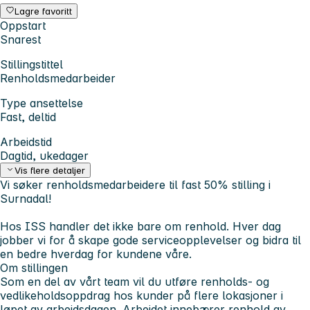
Lagre favoritt
Oppstart
Snarest
Stillingstittel
Renholdsmedarbeider
Type ansettelse
Fast, deltid
Arbeidstid
Dagtid, ukedager
Vis flere detaljer
Vi søker renholdsmedarbeidere til fast 50% stilling i
Surnadal!
Hos ISS handler det ikke bare om renhold. Hver dag
jobber vi for å skape gode serviceopplevelser og bidra til
en bedre hverdag for kundene våre.
Om stillingen
Som en del av vårt team vil du utføre renholds- og
vedlikeholdsoppdrag hos kunder på flere lokasjoner i
løpet av arbeidsdagen. Arbeidet innebærer renhold av