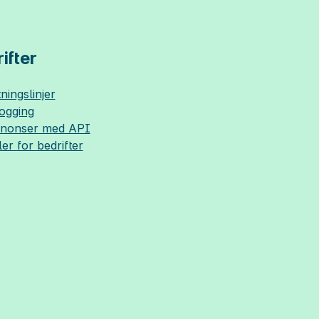
ifter
ningslinjer
logging
nnonser med API
ler for bedrifter