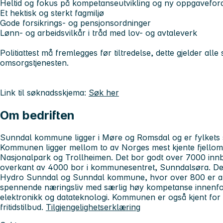
Heltid og fokus på kompetanseutvikling og ny oppgaveford
Et hektisk og sterkt fagmiljø
Gode forsikrings- og pensjonsordninger
Lønn- og arbeidsvilkår i tråd med lov- og avtaleverk
Politiattest må fremlegges før tiltredelse, dette gjelder alle s
omsorgstjenesten.
Link til søknadsskjema:
Søk her
Om bedriften
Sunndal kommune ligger i Møre og Romsdal og er fylkets 
Kommunen ligger mellom to av Norges mest kjente fjellområ
Nasjonalpark og Trollheimen. Det bor godt over 7000 inn
overkant av 4000 bor i kommunesentret, Sunndalsøra. De t
Hydro Sunndal og Sunndal kommune, hvor over 800 er an
spennende næringsliv med særlig høy kompetanse innenfor
elektronikk og datateknologi. Kommunen er også kjent for 
fritidstilbud.
Tilgjengelighetserklæring