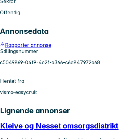
Sektor
Offentlig
Annonsedata
Rapporter annonse
Stillingsnummer
c5049869-04f9-4e2f-a366-c6e847972a68
Hentet fra
visma-easycruit
Lignende annonser
Kleive og Nesset omsorgsdistrikt