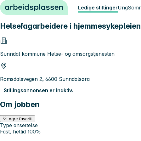
Hopp til innhold
Ledige stillinger
Ung
Somm
Helsefagarbeidere i hjemmesykepleien,
Sunndal kommune Helse- og omsorgstjenesten
Romsdalsvegen 2, 6600 Sunndalsøra
Stillingsannonsen er inaktiv.
Om jobben
Lagre favoritt
Type ansettelse
Fast, heltid 100%