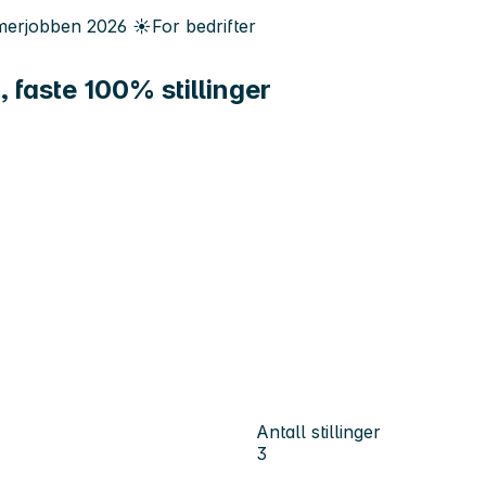
erjobben
2026
☀️
For bedrifter
 faste 100% stillinger
Antall stillinger
3