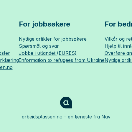
For jobbsøkere
For bedr
Nyttige artikler for jobbsøkere
Vilkår og ret
Spørsmål og svar
Hjelp til inn
sler
Jobbe i utlandet (EURES)
Overføre a
erklæring
Information to refugees from Ukraine
Nyttige artik
sen.no
arbeidsplassen.no
– en tjeneste fra Nav