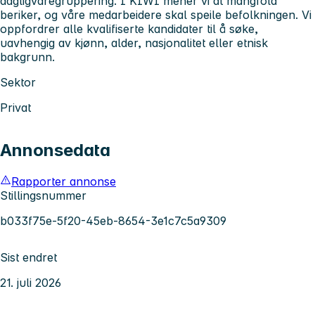
dagligvaregruppering. I KIWI mener vi at mangfold
beriker, og våre medarbeidere skal speile befolkningen. Vi
oppfordrer alle kvalifiserte kandidater til å søke,
uavhengig av kjønn, alder, nasjonalitet eller etnisk
bakgrunn.
Sektor
Privat
Annonsedata
Rapporter annonse
Stillingsnummer
b033f75e-5f20-45eb-8654-3e1c7c5a9309
Sist endret
21. juli 2026