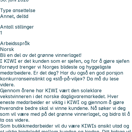
Type ansettelse
Annet, deltid
Antall stillinger
1
Arbeidsspråk
Norsk
Bli en del av det grønne vinnerlaget!
I KIWI er det kunden som er sjefen, og for å gjøre sjefen
fornøyd trenger vi Norges blideste og hyggeligste
medarbeidere. Er det deg? Har du også en god porsjon
konkurranseinstinkt og «stå-på-vilje»? Da må du lese
videre.
Gjennom årene har KIWI vært den soleklare
vekstvinneren i det norske dagligvaremarkedet. Hver
eneste medarbeider er viktig i KIWI og gjennom å gjøre
hverandre bedre skal vi vinne kundene. Nå søker vi deg
som vil være med på det grønne vinnerlaget, og bidra til å
ta oss videre.
Som butikkmedarbeider vil du være KIWIs ansikt utad og
et viktig bindeledd mellom kunden og kjeden. Ditt bidrag vil