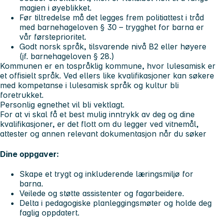
magien i øyeblikket.
Før tiltredelse må det legges frem politiattest i tråd
med barnehageloven § 30 – trygghet for barna er
vår førsteprioritet.
Godt norsk språk, tilsvarende nivå B2 eller høyere
(jf. barnehageloven § 28.)
Kommunen er en tospråklig kommune, hvor lulesamisk er
et offisielt språk. Ved ellers like kvalifikasjoner kan søkere
med kompetanse i lulesamisk språk og kultur bli
foretrukket.
Personlig egnethet vil bli vektlagt.
For at vi skal få et best mulig inntrykk av deg og dine
kvalifikasjoner, er det flott om du legger ved vitnemål,
attester og annen relevant dokumentasjon når du søker
Dine oppgaver:
Skape et trygt og inkluderende læringsmiljø for
barna.
Veilede og støtte assistenter og fagarbeidere.
Delta i pedagogiske planleggingsmøter og holde deg
faglig oppdatert.