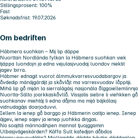
Stillingsprosent: 100%
Fast
Søknadsfrist: 19.07.2026
Om bedriften
Hábmera suohkan – Mij lip dáppe
Nuorttan Nordlánda fylkan la Hábmera suohkan viek
tjáppa luondojn ja edna vejulasjvuodaj luondov niektit
jagev birra.
Hábmer ednagit vuorot álmmukvarresvuodabargov ja
åvdedip mánájgárdijt ja skåvlåjt ma varresvuodav låpptiji.
Mihá lip gå miján la sierralágásj nasjonála ålggoiellemlinnja
Nuortta-Sálto joarkkaskåvllå. Vissjalis siebre li viehkken gå
suohkanav miehtáj li edna dåjma ma mijá bájkálasj
vidnudagájs doarjoduvvi.
Iellem la ienep gå barggo ja Hábmerin oattjo ienep. Ienep
ájgev, ienep sajev ja ienep juohkka diŋgas.
Na soajttá mánnodihpen mannat tjuojggamin
Ulbasjvágeskárden? Káffa Sult kafedjan dåbdos
Hamsunguovdátjin? Miellagiddis dájdda bávtijn dájddagilen