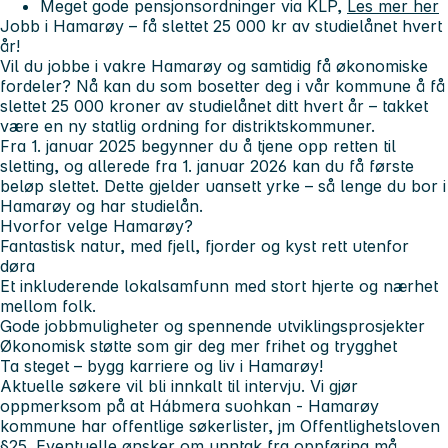
Meget gode pensjonsordninger via KLP,
Les mer her
Jobb i Hamarøy – få slettet 25 000 kr av studielånet hvert
år!
Vil du jobbe i vakre Hamarøy og samtidig få økonomiske
fordeler? Nå kan du som bosetter deg i vår kommune å få
slettet 25 000 kroner av studielånet ditt hvert år – takket
være en ny statlig ordning for distriktskommuner.
Fra 1. januar 2025 begynner du å tjene opp retten til
sletting, og allerede fra 1. januar 2026 kan du få første
beløp slettet. Dette gjelder uansett yrke – så lenge du bor i
Hamarøy og har studielån.
Hvorfor velge Hamarøy?
Fantastisk natur, med fjell, fjorder og kyst rett utenfor
døra
Et inkluderende lokalsamfunn med stort hjerte og nærhet
mellom folk.
Gode jobbmuligheter og spennende utviklingsprosjekter
Økonomisk støtte som gir deg mer frihet og trygghet
Ta steget – bygg karriere og liv i Hamarøy!
Aktuelle søkere vil bli innkalt til intervju. Vi gjør
oppmerksom på at Hábmera suohkan - Hamarøy
kommune har offentlige søkerlister, jm Offentlighetsloven
§25. Eventuelle ønsker om unntak fra oppføring må