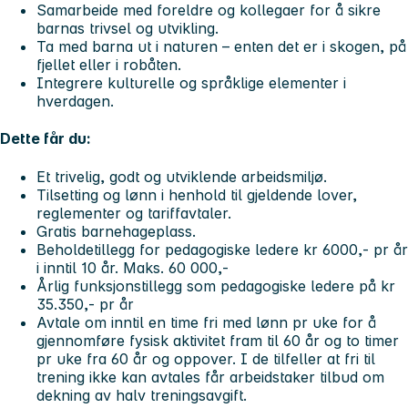
Samarbeide med foreldre og kollegaer for å sikre
barnas trivsel og utvikling.
Ta med barna ut i naturen – enten det er i skogen, på
fjellet eller i robåten.
Integrere kulturelle og språklige elementer i
hverdagen.
Dette får du:
Et trivelig, godt og utviklende arbeidsmiljø.
Tilsetting og lønn i henhold til gjeldende lover,
reglementer og tariffavtaler.
Gratis barnehageplass.
Beholdetillegg for pedagogiske ledere kr 6000,- pr år
i inntil 10 år. Maks. 60 000,-
Årlig funksjonstillegg som pedagogiske ledere på kr
35.350,- pr år
Avtale om inntil en time fri med lønn pr uke for å
gjennomføre fysisk aktivitet fram til 60 år og to timer
pr uke fra 60 år og oppover. I de tilfeller at fri til
trening ikke kan avtales får arbeidstaker tilbud om
dekning av halv treningsavgift.