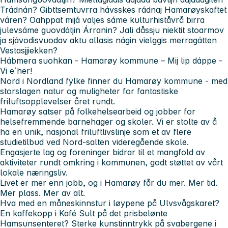
Trádnán? Gibttsemtuvrra hávsskes rádnaj Hamarøyskaftet
váren? Oahppat mijá valjes sáme kulturhiståvrå birra
julevsáme guovdátjin Árranin? Jali dåssju niektit stoarmov
ja sjávodisvuodav aktu allasis nágin vielggis merragátten
Vestasjjiekken?
Hábmera suohkan - Hamarøy kommune – Mij lip dáppe -
Vi e´her!
Nord i Nordland fylke finner du Hamarøy kommune - med
storslagen natur og muligheter for fantastiske
friluftsopplevelser året rundt.
Hamarøy satser på folkehelsearbeid og jobber for
helsefremmende barnehager og skoler. Vi er stolte av å
ha en unik, nasjonal friluftlivslinje som et av flere
studietilbud ved Nord-salten videregående skole.
Engasjerte lag og foreninger bidrar til et mangfold av
aktiviteter rundt omkring i kommunen, godt støttet av vårt
lokale næringsliv.
Livet er mer enn jobb, og i Hamarøy får du mer. Mer tid.
Mer plass. Mer av alt.
Hva med en måneskinnstur i løypene på Ulvsvågskaret?
En kaffekopp i
Kafé Sult
på det prisbelønte
Hamsunsenteret? Sterke kunstinntrykk på svabergene i