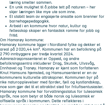
læring smelter sammen.
En unik mulighet til å jobbe tett på naturen – her
skjer læringen like mye ute som inne.
Et stabilt team av engasjerte ansatte som brenner for
barnehagepedagogikk.
Arbeid i en kommune hvor natur, kultur og
fellesskap skaper en fantastisk ramme for jobb og
fritid.
Om Hamarøy kommune:
Hamarøy kommune ligger i Nordland fylke og dekker et
areal på 2 020,44 km². Kommunen har en befolkning på
2 790 innbyggere per tredje kvartal 2024.
Administrasjonssenteret er Oppeid, og andre
befolkningssentra inkluderer Drag, Skutvik, Ulvsvåg,
Innhavet og Tranøy. Hamarøy er kjent som forfatteren
Knut Hamsuns hjemsted, og Hamsunsenteret er en av
kommunens kulturelle attraksjoner. Kommunen byr på
rike naturopplevelser med fjorder, fjell og kystlandskap,
noe som gjør det til et attraktivt sted for friluftsentusiaster.
Hamarøy kommune har forvaltningsstatus for lulesamisk
språk, noe som betyr at både norsk og lulesamisk er
offisielle språk i kommunen. Dette reflekteres i