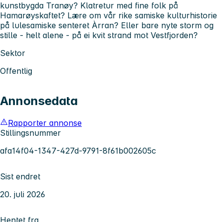
kunstbygda Tranøy? Klatretur med fine folk på
Hamarøyskaftet? Lære om vår rike samiske kulturhistorie
på lulesamiske senteret Àrran? Eller bare nyte storm og
stille - helt alene - på ei kvit strand mot Vestfjorden?
Sektor
Offentlig
Annonsedata
Rapporter annonse
Stillingsnummer
afa14f04-1347-427d-9791-8f61b002605c
Sist endret
20. juli 2026
Hentet fra