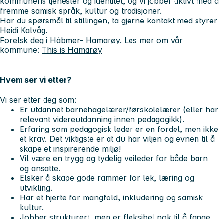
kommunens tjenester og identitet, og vi jobber aktivt med å
fremme samisk språk, kultur og tradisjoner.
Har du spørsmål til stillingen, ta gjerne kontakt med styrer
Heidi Kalvåg.
Forelsk deg i Hábmer- Hamarøy. Les mer om vår
kommune:
This is Hamarøy
Hvem ser vi etter?
Vi ser etter deg som:
Er utdannet barnehagelærer/førskolelærer (eller har
relevant videreutdanning innen pedagogikk).
Erfaring som pedagogisk leder er en fordel, men ikke
et krav. Det viktigste er at du har viljen og evnen til å
skape et inspirerende miljø!
Vil være en trygg og tydelig veileder for både barn
og ansatte.
Elsker å skape gode rammer for lek, læring og
utvikling.
Har et hjerte for mangfold, inkludering og samisk
kultur.
Jobber strukturert, men er fleksibel nok til å fange