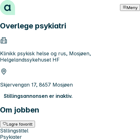
Hopp til innhold
Meny
Overlege psykiatri
Klinikk psykisk helse og rus, Mosjøen,
Helgelandssykehuset HF
Skjervengan 17, 8657 Mosjøen
Stillingsannonsen er inaktiv.
Om jobben
Lagre favoritt
Stillingstittel
Psykiater