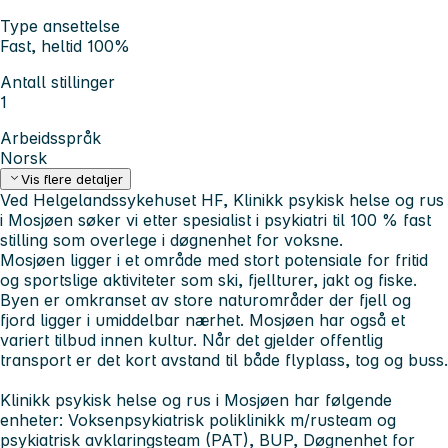
Type ansettelse
Fast, heltid 100%
Antall stillinger
1
Arbeidsspråk
Norsk
Vis flere detaljer
Ved Helgelandssykehuset HF, Klinikk psykisk helse og rus
i Mosjøen søker vi etter spesialist i psykiatri til 100 % fast
stilling som overlege i døgnenhet for voksne.
Mosjøen ligger i et område med stort potensiale for fritid
og sportslige aktiviteter som ski, fjellturer, jakt og fiske.
Byen er omkranset av store naturområder der fjell og
fjord ligger i umiddelbar nærhet. Mosjøen har også et
variert tilbud innen kultur. Når det gjelder offentlig
transport er det kort avstand til både flyplass, tog og buss.
Klinikk psykisk helse og rus i Mosjøen har følgende
enheter: Voksenpsykiatrisk poliklinikk m/rusteam og
psykiatrisk avklaringsteam (PAT), BUP, Døgnenhet for