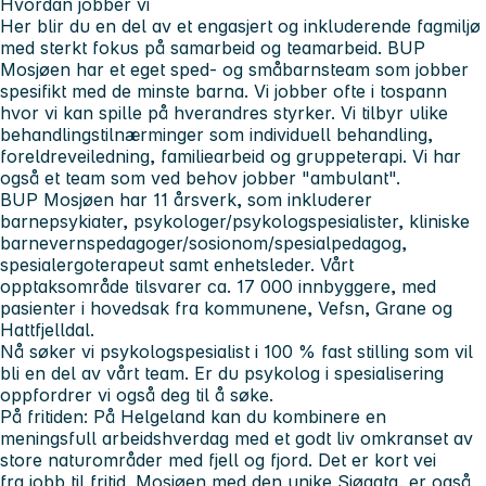
Hvordan jobber vi
Her blir du en del av et engasjert og inkluderende fagmiljø
med sterkt fokus på samarbeid og teamarbeid. BUP
Mosjøen har et eget sped- og småbarnsteam som jobber
spesifikt med de minste barna. Vi jobber ofte i tospann
hvor vi kan spille på hverandres styrker. Vi tilbyr ulike
behandlingstilnærminger som individuell behandling,
foreldreveiledning, familiearbeid og gruppeterapi. Vi har
også et team som ved behov jobber "ambulant".
BUP Mosjøen
har 11 årsverk, som inkluderer
barnepsykiater, psykologer/psykologspesialister, kliniske
barnevernspedagoger/sosionom/spesialpedagog,
spesialergoterapeut samt enhetsleder. Vårt
opptaksområde tilsvarer ca. 17 000 innbyggere, med
pasienter i hovedsak fra kommunene, Vefsn, Grane og
Hattfjelldal.
Nå søker vi psykologspesialist i 100 % fast stilling som vil
bli en del av vårt team. Er du psykolog i spesialisering
oppfordrer vi også deg til å søke.
På fritiden:
På Helgeland kan du kombinere en
meningsfull arbeidshverdag med et godt liv omkranset av
store naturområder med fjell og fjord.
Det er kort vei
fra jobb til fritid. Mosjøen med den unike Sjøgata, er også