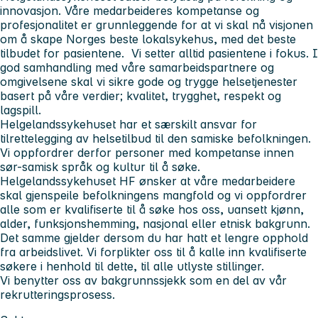
innovasjon. Våre medarbeideres kompetanse og
profesjonalitet er grunnleggende for at vi skal nå visjonen
om å skape Norges beste lokalsykehus, med det beste
tilbudet for pasientene. Vi setter alltid pasientene i fokus. I
god samhandling med våre samarbeidspartnere og
omgivelsene skal vi sikre gode og trygge helsetjenester
basert på våre verdier; kvalitet, trygghet, respekt og
lagspill.
Helgelandssykehuset har et særskilt ansvar for
tilrettelegging av helsetilbud til den samiske befolkningen.
Vi oppfordrer derfor personer med kompetanse innen
sør-samisk språk og kultur til å søke.
Helgelandssykehuset HF ønsker at våre medarbeidere
skal gjenspeile befolkningens mangfold og vi oppfordrer
alle som er kvalifiserte til å søke hos oss, uansett kjønn,
alder, funksjonshemming, nasjonal eller etnisk bakgrunn.
Det samme gjelder dersom du har hatt et lengre opphold
fra arbeidslivet. Vi forplikter oss til å kalle inn kvalifiserte
søkere i henhold til dette, til alle utlyste stillinger.
Vi benytter oss av bakgrunnssjekk som en del av vår
rekrutteringsprosess.