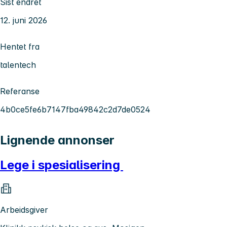
Sist endret
12. juni 2026
Hentet fra
talentech
Referanse
4b0ce5fe6b7147fba49842c2d7de0524
Lignende annonser
Lege i spesialisering
Arbeidsgiver