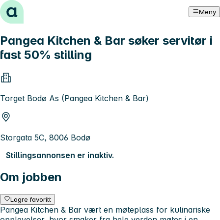
Hopp til innhold
Meny
Pangea Kitchen & Bar søker servitør i
fast 50% stilling
Torget Bodø As (Pangea Kitchen & Bar)
Storgata 5C, 8006 Bodø
Stillingsannonsen er inaktiv.
Om jobben
Lagre favoritt
Pangea Kitchen & Bar vært en møteplass for kulinariske
opplevelser, hvor smaker fra hele verden møtes i en