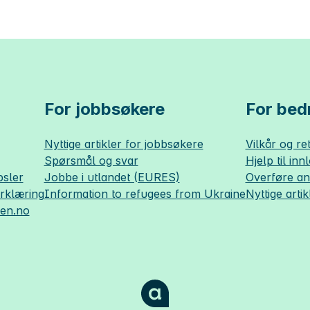
For jobbsøkere
For bedr
Nyttige artikler for jobbsøkere
Vilkår og ret
Spørsmål og svar
Hjelp til inn
sler
Jobbe i utlandet (EURES)
Overføre a
erklæring
Information to refugees from Ukraine
Nyttige artik
sen.no