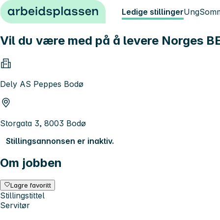
Hopp til innhold
Ledige stillinger
Ung
Somm
Vil du være med på å levere Norges 
Dely AS Peppes Bodø
Storgata 3, 8003 Bodø
Stillingsannonsen er inaktiv.
Om jobben
Lagre favoritt
Stillingstittel
Servitør