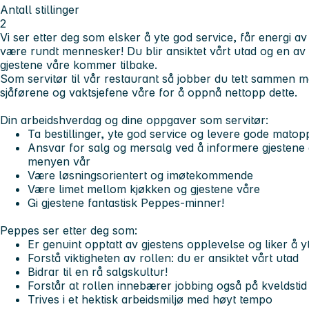
Antall stillinger
2
Vi ser etter deg som elsker å yte god service, får energi a
være rundt mennesker! Du blir ansiktet vårt utad og en av d
gjestene våre kommer tilbake.
Som servitør til vår restaurant så jobber du tett sammen
sjåførene og vaktsjefene våre for å oppnå nettopp dette.
Din arbeidshverdag og dine oppgaver som servitør:
Ta bestillinger, yte god service og levere gode matop
Ansvar for salg og mersalg ved å informere gjestene
menyen vår
Være løsningsorientert og imøtekommende
Være limet mellom kjøkken og gjestene våre
Gi gjestene fantastisk Peppes-minner!
Peppes ser etter deg som:
Er genuint opptatt av gjestens opplevelse og liker å yte
Forstå viktigheten av rollen: du er ansiktet vårt utad
Bidrar til en rå salgskultur!
Forstår at rollen innebærer jobbing også på kveldstid 
Trives i et hektisk arbeidsmiljø med høyt tempo