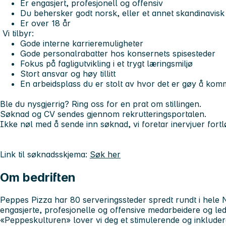
Er engasjert, profesjonell og offensiv
Du behersker godt norsk, eller et annet skandinavisk 
Er over 18 år
Vi tilbyr:
Gode interne karrieremuligheter
Gode personalrabatter hos konsernets spisesteder
Fokus på fagligutvikling i et trygt læringsmiljø
Stort ansvar og høy tillitt
En arbeidsplass du er stolt av hvor det er gøy å ko
Ble du nysgjerrig? Ring oss for en prat om stillingen.
Søknad og CV sendes gjennom rekrutteringsportalen.
Ikke nøl med å sende inn søknad, vi foretar inervjuer fort
Link til søknadsskjema:
Søk her
Om bedriften
Peppes Pizza har 80 serveringssteder spredt rundt i hele 
engasjerte, profesjonelle og offensive medarbeidere og led
«Peppeskulturen» lover vi deg et stimulerende og inkluder