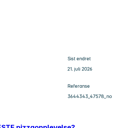
Sist endret
21. juli 2026
Referanse
3644343_47578_no
BESTE pizzaopplevelse?