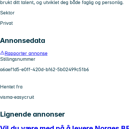
brukt ditt talent, og utviklet deg både faglig og personlig.
Sektor
Privat
Annonsedata
Rapporter annonse
Stillingsnummer
a6aef1d5-e0ff-420d-bf62-5b02499c51b6
Hentet fra
visma-easycruit
Lignende annonser
Vil du være med på å levere Norges 