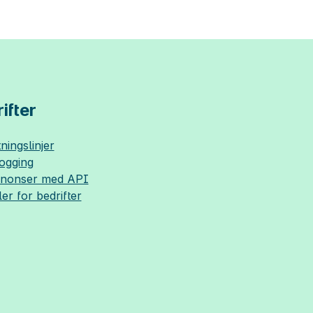
ifter
ningslinjer
logging
nnonser med API
ler for bedrifter