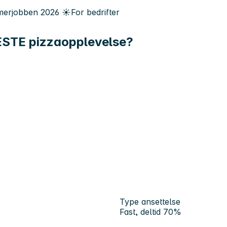
erjobben
2026
☀️
For bedrifter
BESTE pizzaopplevelse?
Type ansettelse
Fast, deltid 70%