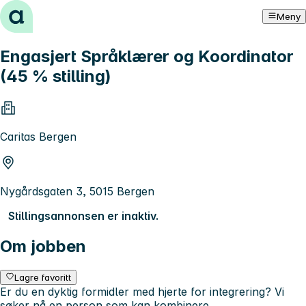
Hopp til innhold
Meny
Engasjert Språklærer og Koordinator
(45 % stilling)
Caritas Bergen
Nygårdsgaten 3, 5015 Bergen
Stillingsannonsen er inaktiv.
Om jobben
Lagre favoritt
Er du en dyktig formidler med hjerte for integrering? Vi
søker nå en person som kan kombinere