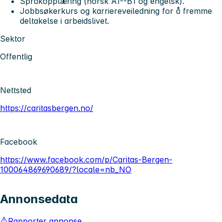
Språkopplæring (norsk A1--B1 og engelsk).
Jobbsøkerkurs og karriereveiledning for å fremme
deltakelse i arbeidslivet.
Sektor
Offentlig
Nettsted
https://caritasbergen.no/
Facebook
https://www.facebook.com/p/Caritas-Bergen-
100064869690689/?locale=nb_NO
Annonsedata
Rapporter annonse