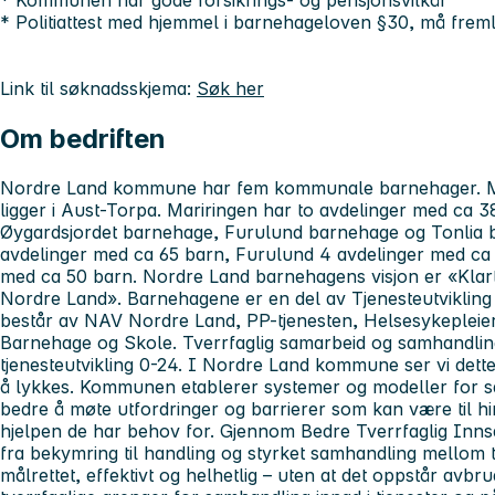
* Kommunen har gode forsikrings- og pensjonsvilkår
* Politiattest med hjemmel i barnehageloven §30, må fremle
Link til søknadsskjema:
Søk her
Om bedriften
Nordre Land kommune har fem kommunale barnehager. M
ligger i Aust-Torpa. Mariringen har to avdelinger med ca 3
Øygardsjordet barnehage, Furulund barnehage og Tonlia 
avdelinger med ca 65 barn, Furulund 4 avdelinger med ca 
med ca 50 barn. Nordre Land barnehagens visjon er «Klart v
Nordre Land». Barnehagene er en del av Tjenesteutvikling 
består av NAV Nordre Land, PP-tjenesten, Helsesykepleie
Barnehage og Skole. Tverrfaglig samarbeid og samhandlin
tjenesteutvikling 0-24. I Nordre Land kommune ser vi dette
å lykkes. Kommunen etablerer systemer og modeller for s
bedre å møte utfordringer og barrierer som kan være til hi
hjelpen de har behov for. Gjennom Bedre Tverrfaglig Innsat
fra bekymring til handling og styrket samhandling mellom tj
målrettet, effektivt og helhetlig – uten at det oppstår avbru