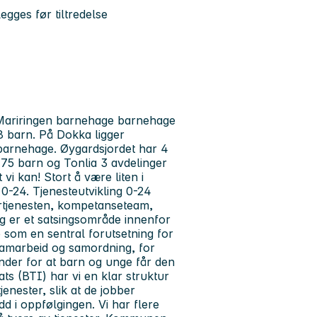
gges før tiltredelse
ariringen barnehage barnehage
8 barn. På Dokka ligger
barnehage. Øygardsjordet har 4
75 barn og Tonlia 3 avdelinger
i kan! Stort å være liten i
0-24. Tjenesteutvikling 0-24
rtjenesten, kompetanseteam,
g er et satsingsområde innenfor
 som en sentral forutsetning for
amarbeid og samordning, for
nder for at barn og unge får den
s (BTI) har vi en klar struktur
enester, slik at de jobber
dd i oppfølgingen. Vi har flere