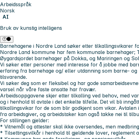
Arbeidsspråk
Norsk
AI
Bruk av kunstig intelligens
Barnehagene i Nordre Land søker etter tilkallingsvikarer 
Nordre Land kommune har fem kommunale barnehager; To
Øygardsjordet barnehager på Dokka, og Mariringen og Sol
Vi søker etter personer med interesse for å jobbe med bar
erfaring fra barnehage og/ eller utdanning som barne- og
tilsvarende.
Vi søker deg som er fleksibel og har gode samarbeidsevner
varsel når våre faste ansatte har fravær.
Arbeidsoppgavene skjer etter tilkalling ved behov, med var
og i henhold til avtale i det enkelte tilfelle. Det vil bli inng
tilkallingsvikar for de som blir godkjent som vikar. Avtalen
fra arbeidsgiver, og arbeidstaker kan også takke nei til til
For stillingen gjelder:
* Vitnemål og attester skal ikke oversendes, men medbringe
* Tilsettingsvilkår i henhold til gjeldende lover, reglement o