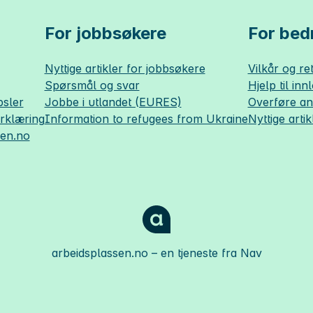
For jobbsøkere
For bedr
Nyttige artikler for jobbsøkere
Vilkår og ret
Spørsmål og svar
Hjelp til inn
sler
Jobbe i utlandet (EURES)
Overføre a
erklæring
Information to refugees from Ukraine
Nyttige artik
sen.no
arbeidsplassen.no
– en tjeneste fra Nav