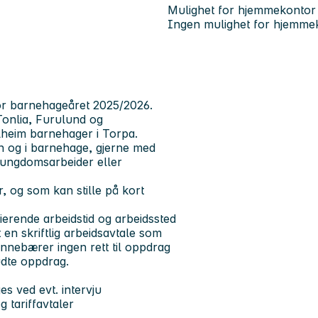
Mulighet for hjemmekontor
Ingen mulighet for hjemme
for barnehageåret 2025/2026.
nlia, Furulund og
heim barnehager i Torpa.
n og i barnehage, gjerne med
 ungdomsarbeider eller
, og som kan stille på kort
ierende arbeidstid og arbeidssted
ått en skriftlig arbeidsavtale som
 innebærer ingen rett til oppdrag
budte oppdrag.
s ved evt. intervju
g tariffavtaler