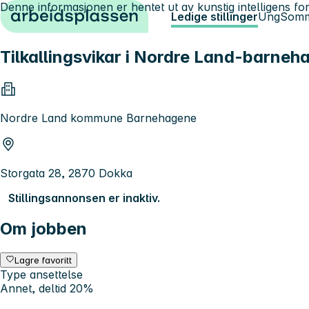
Denne informasjonen er hentet ut av kunstig intelligens for
Hopp til innhold
Ledige stillinger
Ung
Somm
Tilkallingsvikar i Nordre Land-barne
Nordre Land kommune Barnehagene
Storgata 28, 2870 Dokka
Stillingsannonsen er inaktiv.
Om jobben
Lagre favoritt
Type ansettelse
Annet, deltid 20%