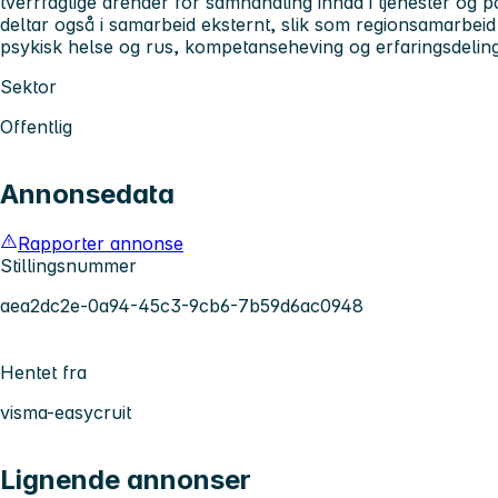
tverrfaglige arenaer for samhandling innad i tjenester og 
deltar også i samarbeid eksternt, slik som regionsamarbei
psykisk helse og rus, kompetanseheving og erfaringsdeling
Sektor
Offentlig
Annonsedata
Rapporter annonse
Stillingsnummer
aea2dc2e-0a94-45c3-9cb6-7b59d6ac0948
Hentet fra
visma-easycruit
Lignende annonser