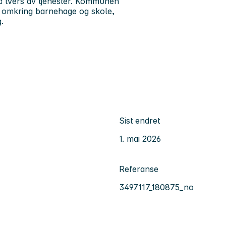
på tvers av tjenester. Kommunen
d omkring barnehage og skole,
.
Sist endret
1. mai 2026
Referanse
3497117_180875_no