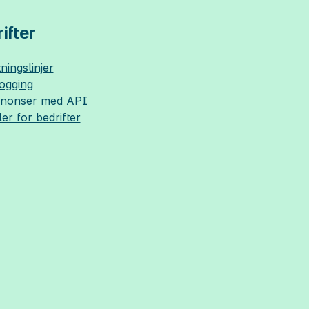
ifter
ningslinjer
logging
nnonser med API
ler for bedrifter