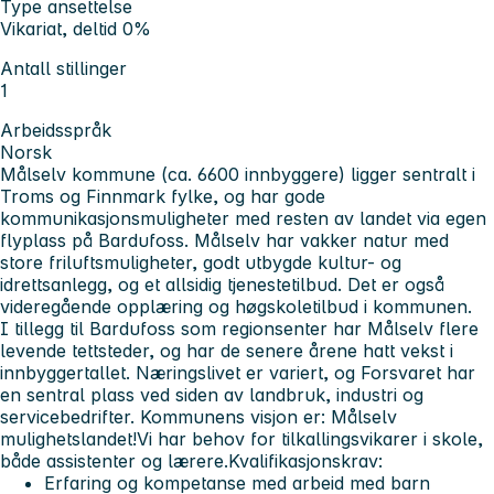
Type ansettelse
Vikariat, deltid 0%
Antall stillinger
1
Arbeidsspråk
Norsk
Målselv kommune (ca. 6600 innbyggere) ligger sentralt i
Troms og Finnmark fylke, og har gode
kommunikasjonsmuligheter med resten av landet via egen
flyplass på Bardufoss. Målselv har vakker natur med
store friluftsmuligheter, godt utbygde kultur- og
idrettsanlegg, og et allsidig tjenestetilbud. Det er også
videregående opplæring og høgskoletilbud i kommunen.
I tillegg til Bardufoss som regionsenter har Målselv flere
levende tettsteder, og har de senere årene hatt vekst i
innbyggertallet. Næringslivet er variert, og Forsvaret har
en sentral plass ved siden av landbruk, industri og
servicebedrifter. Kommunens visjon er: Målselv
mulighetslandet!
Vi har behov for tilkallingsvikarer i skole,
både assistenter og lærere.
Kvalifikasjonskrav:
Erfaring og kompetanse med arbeid med barn