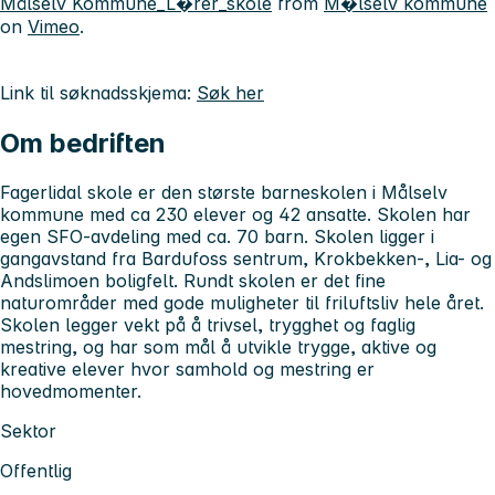
Målselv Kommune_L�rer_skole
from
M�lselv kommune
on
Vimeo
.
Link til søknadsskjema:
Søk her
Om bedriften
Fagerlidal skole er den største barneskolen i Målselv
kommune med ca 230 elever og 42 ansatte. Skolen har
egen SFO-avdeling med ca. 70 barn. Skolen ligger i
gangavstand fra Bardufoss sentrum, Krokbekken-, Lia- og
Andslimoen boligfelt. Rundt skolen er det fine
naturområder med gode muligheter til friluftsliv hele året.
Skolen legger vekt på å trivsel, trygghet og faglig
mestring, og har som mål å utvikle trygge, aktive og
kreative elever hvor samhold og mestring er
hovedmomenter.
Sektor
Offentlig