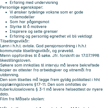
Erfaring med undervisning
Personlige egenskaper:
Vi ønsker tydelinge voksne som er gode
rollemodeller
Som har pågangsmot
Styrke til å motivere
Inspirere og sette grenser
Erfaring og personlig egnethet vil bli vektlagt
Tilsettingsvilkår:
Lønn i h.h.t. avtale. God pensjonsordning i h.h.t
kommunale tilsettingsvilkår, og prøvetid.
Menn oppfordres til å søke. Jfr. forskrift av 17.07.1998
likestillingsloven.
Søkere som innkalles til intervju må levere bekreftede
kopier av attester fra arbeidsgiver og vitnemål fra
utdanning.
Den som tilsettes må legge frem gyldig politiattest i hht
opplæringslovens §17-11. Den som omfattes av
tuberkuloselovens § 3-1 må levere helseattest av nyere
dato.
Film fra Målselv skolen: