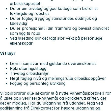
arbeidskapasitet
Du er ein triveleg og god kollega som bidrar til
takhøgde og raushet
Du er fagleg trygg og samstundes audmjuk og
lærevillig
Du er profesjonell i din framferd og bevisst ansvaret
som ligg til rolla
Ved tilsetting blir det lagt stor vekt på personlege
eigenskapar
Vi tilbyr
Lønn i samsvar med gjeldande overeinskomst
Rekrutteringstillegg
Triveleg arbeidsmiljø
Høgt fagleg nivå og meiningsfulle arbeidsoppgåver
Fagleg og personleg utvikling
Vi oppfordrar alle søkarar til å nytte Vitnemålsportalen for
å laste opp verifiserte vitnemål og karakterutskrifter, der
det er mogleg. Har du utdanning frå utlandet, legg ved
godkjenning frå Direktoratet for høgare utdanning og