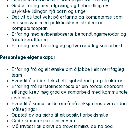
God erfaring med utgreiing og behandling av
psykiske lidingar hjå barn og unge
Det vil bli lagt vekt på erfaring og kompetanse som
er i samsvar med poliklinikkens strategi og
kompetanseplan
Erfaring med evidensbaserte behandlingsmetodar og
foreldrerettleiing
Erfaring med tverrfagleg og tverretatleg samarbeid
Personlege eigenskapar
Erfaring frå og eit ønske om å jobbe i eit tverrfagleg
team
Evne til å jobbe fleksibelt, sjølvstendig og strukturert
Erfaring frå førstelineteneste er ein fordel ettersom
stillinga krev høg grad av samarbeid med kommunale
instansar
Evne til å samarbeide om å nå seksjonens overordna
målsetjingar
Opptatt av og bidra til eit positivt arbeidsmiljø
Gode kommunikasjonseevner
Må trivast i eit aktivt og travelt miljø, og ha god