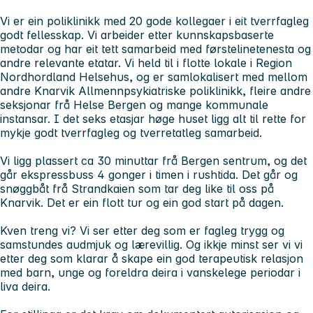
Vi er ein poliklinikk med 20 gode kollegaer i eit tverrfagleg
godt fellesskap. Vi arbeider etter kunnskapsbaserte
metodar og har eit tett samarbeid med førstelinetenesta og
andre relevante etatar. Vi held til i flotte lokale i Region
Nordhordland Helsehus, og er samlokalisert med mellom
andre Knarvik Allmennpsykiatriske poliklinikk, fleire andre
seksjonar frå Helse Bergen og mange kommunale
instansar. I det seks etasjar høge huset ligg alt til rette for
mykje godt tverrfagleg og tverretatleg samarbeid.
Vi ligg plassert ca 30 minuttar frå Bergen sentrum, og det
går ekspressbuss 4 gonger i timen i rushtida. Det går og
snøggbåt frå Strandkaien som tar deg like til oss på
Knarvik. Det er ein flott tur og ein god start på dagen.
Kven treng vi?
Vi ser etter deg som er fagleg trygg og
samstundes audmjuk og lærevillig. Og ikkje minst ser vi vi
etter deg som klarar å skape ein god terapeutisk relasjon
med barn, unge og foreldra deira i vanskelege periodar i
liva deira.