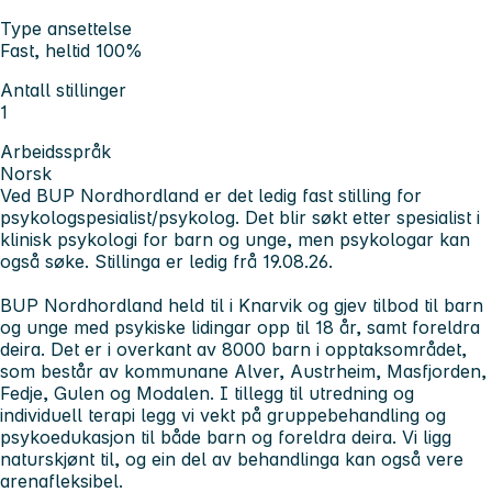
Type ansettelse
Fast, heltid 100%
Antall stillinger
1
Arbeidsspråk
Norsk
Ved BUP Nordhordland er det ledig fast stilling for
psykologspesialist/psykolog. Det blir søkt etter spesialist i
klinisk psykologi for barn og unge, men psykologar kan
også søk
e. Stillinga er ledig frå 19.08.26.
BUP Nordhordland held til i Knarvik og gjev tilbod til barn
og unge med psykiske lidingar opp til 18 år, samt foreldra
deira. Det er i overkant av 8000 barn i opptaksområdet,
som består av kommunane Alver, Austrheim, Masfjorden,
Fedje, Gulen og Modalen. I tillegg til utredning og
individuell terapi legg vi vekt på gruppebehandling og
psykoedukasjon til både barn og foreldra deira. Vi ligg
naturskjønt til, og ein del av behandlinga kan også vere
arenafleksibel.