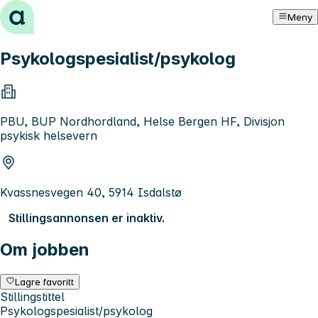
Hopp til innhold
Meny
Psykologspesialist/psykolog
PBU, BUP Nordhordland, Helse Bergen HF, Divisjon
psykisk helsevern
Kvassnesvegen 40, 5914 Isdalstø
Stillingsannonsen er inaktiv.
Om jobben
Lagre favoritt
Stillingstittel
Psykologspesialist/psykolog