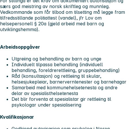
For stillinga er det krav om dokumentert autorisasjon og
særs god meistring av norsk skriftleg og munnleg.
Vedkommande som får tilbod om tilsetting må legge fram
tilfredsstillande politiattest (vandel), jfr Lov om
helsepersonell § 20a (gjeld arbeid med barn og
utviklingshemma).
Arbeidsoppgåver
Utgreiing og behandling av barn og unge
Individuelt tilpassa behandling (individuell
behandling, foreldrerettleiing, gruppebehandling)
Råd (konsultasjon) og rettleiing til skular,
helsesjukepleiar, barnerverntenester og barnehagar
Samarbeid med kommunehelsetenesta og andre
delar av spesialisthelsetenesta
Det blir forventa at spesialistar gir rettleiing til
psykologar under spesialisering
Kvalifikasjonar
Godkjend autorisasjon som psykolog i Noreg