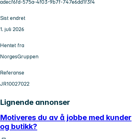
adecf6fd-575a-4f03-9b7f-747e6dd1f3f4
Sist endret
1. juli 2026
Hentet fra
NorgesGruppen
Referanse
JR10027022
Lignende annonser
Motiveres du av å jobbe med kunder
og butikk?