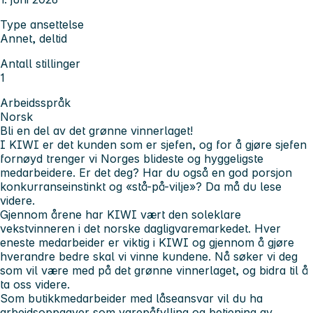
Type ansettelse
Annet, deltid
Antall stillinger
1
Arbeidsspråk
Norsk
Bli en del av det grønne vinnerlaget!
I KIWI er det kunden som er sjefen, og for å gjøre sjefen
fornøyd trenger vi Norges blideste og hyggeligste
medarbeidere. Er det deg? Har du også en god porsjon
konkurranseinstinkt og «stå-på-vilje»? Da må du lese
videre.
Gjennom årene har KIWI vært den soleklare
vekstvinneren i det norske dagligvaremarkedet. Hver
eneste medarbeider er viktig i KIWI og gjennom å gjøre
hverandre bedre skal vi vinne kundene. Nå søker vi deg
som vil være med på det grønne vinnerlaget, og bidra til å
ta oss videre.
Som butikkmedarbeider med låseansvar vil du ha
arbeidsoppgaver som varepåfylling og betjening av