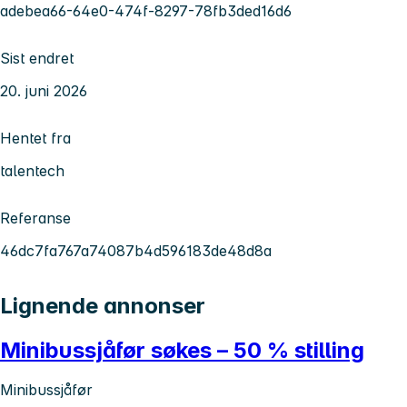
adebea66-64e0-474f-8297-78fb3ded16d6
Sist endret
20. juni 2026
Hentet fra
talentech
Referanse
46dc7fa767a74087b4d596183de48d8a
Lignende annonser
Minibussjåfør søkes – 50 % stilling
Minibussjåfør