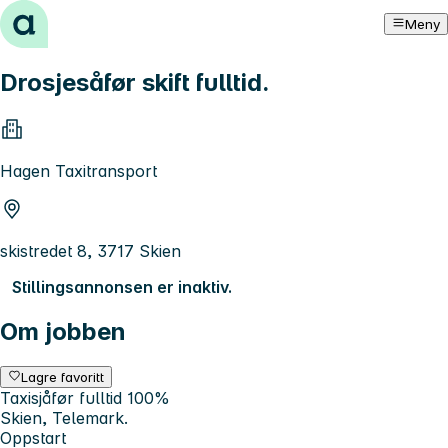
Hopp til innhold
Meny
Drosjesåfør skift fulltid.
Hagen Taxitransport
skistredet 8, 3717 Skien
Stillingsannonsen er inaktiv.
Om jobben
Lagre favoritt
Taxisjåfør fulltid 100%
Skien, Telemark.
Oppstart