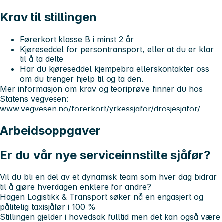
Krav til stillingen
Førerkort klasse B i minst 2 år
Kjøreseddel for persontransport
, eller at du er klar
til å ta dette
Har du
kjøreseddel kjempebra
ellers
kontakter oss
om du trenger hjelp til og ta den.
Mer informasjon om krav og teoriprøve finner du hos
Statens vegvesen:
www.vegvesen.no/forerkort/yrkessjafor/drosjesjafor/
Arbeidsoppgaver
Er du vår nye serviceinnstilte sjåfør?
Vil du bli en del av et dynamisk team som hver dag bidrar
til å gjøre hverdagen enklere for andre?
Hagen Logistikk & Transport søker nå en engasjert og
pålitelig
taxisjåfør i 100 %
Stillingen gjelder i hovedsak
fulltid m
en det kan også være