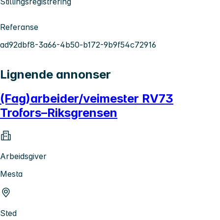
Stillingsregistrering
Referanse
ad92dbf8-3a66-4b50-b172-9b9f54c72916
Lignende annonser
(Fag)arbeider/veimester RV73
Trofors–Riksgrensen
Arbeidsgiver
Mesta
Sted