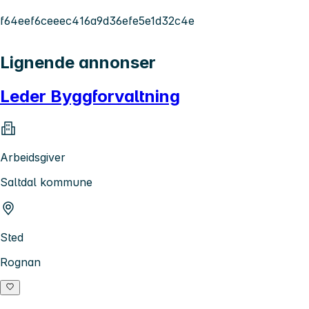
f64eef6ceeec416a9d36efe5e1d32c4e
Lignende annonser
Leder Byggforvaltning
Arbeidsgiver
Saltdal kommune
Sted
Rognan