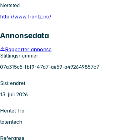
Nettsted
http://www.frantz.no/
Annonsedata
Rapporter annonse
Stillingsnummer
07a315c5-fbf9-47d7-ae59-a492649857c7
Sist endret
13. juli 2026
Hentet fra
talentech
Referanse