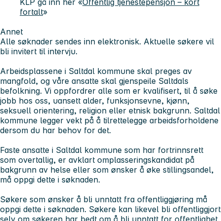
KLP gå inn her «
Offentlig tjenestepensjon – kort
fortalt
»
Annet
Alle søknader sendes inn elektronisk. Aktuelle søkere vil
bli invitert til intervju.
Arbeidsplassene i Saltdal kommune skal preges av
mangfold, og våre ansatte skal gjenspeile Saltdals
befolkning. Vi oppfordrer alle som er kvalifisert, til å søke
jobb hos oss, uansett alder, funksjonsevne, kjønn,
seksuell orientering, religion eller etnisk bakgrunn. Saltdal
kommune legger vekt på å tilrettelegge arbeidsforholdene
dersom du har behov for det.
Faste ansatte i Saltdal kommune som har fortrinnsrett
som overtallig, er avklart omplasseringskandidat på
bakgrunn av helse eller som ønsker å øke stillingsandel,
må oppgi dette i søknaden.
Søkere som ønsker å bli unntatt fra offentliggjøring må
oppgi dette i søknaden. Søkere kan likevel bli offentliggjort
selv om søkeren har bedt om å bli unntatt for offentlighet.