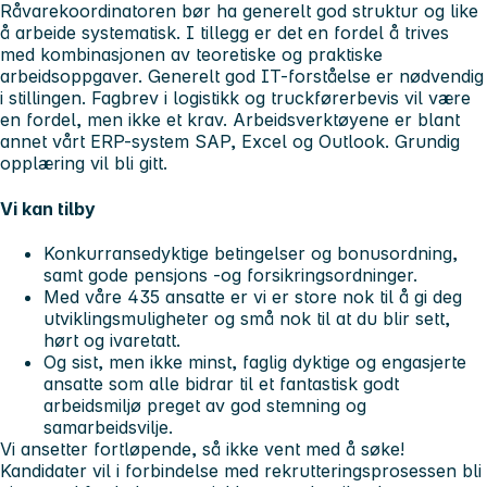
Råvarekoordinatoren bør ha generelt god struktur og like
å arbeide systematisk. I tillegg er det en fordel å trives
med kombinasjonen av teoretiske og praktiske
arbeidsoppgaver. Generelt god IT-forståelse er nødvendig
i stillingen. Fagbrev i logistikk og truckførerbevis vil være
en fordel, men ikke et krav. Arbeidsverktøyene er blant
annet vårt ERP-system SAP, Excel og Outlook. Grundig
opplæring vil bli gitt.
Vi kan tilby
Konkurransedyktige betingelser og bonusordning,
samt gode pensjons -og forsikringsordninger.
Med våre 435 ansatte er vi er store nok til å gi deg
utviklingsmuligheter og små nok til at du blir sett,
hørt og ivaretatt.
Og sist, men ikke minst, faglig dyktige og engasjerte
ansatte som alle bidrar til et fantastisk godt
arbeidsmiljø preget av god stemning og
samarbeidsvilje.
Vi ansetter fortløpende, så ikke vent med å søke!
Kandidater vil i forbindelse med rekrutteringsprosessen bli