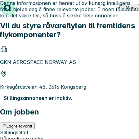
Denne informasjonen er hentet ut av kunstig intelligens
Hopp til innhold
Meny
for å hjelpe deg å finne relevante jobber. I noen få tilfeller
kan det være feil, så husk å sjekke hele annonsen.
Vil du styre råvareflyten til fremtidens
flykomponenter?
GKN AEROSPACE NORWAY AS
Kirkegårdsveien 45, 3616 Kongsberg
Stillingsannonsen er inaktiv.
Om jobben
Lagre favoritt
Stillingstittel
Råvarekoordinator