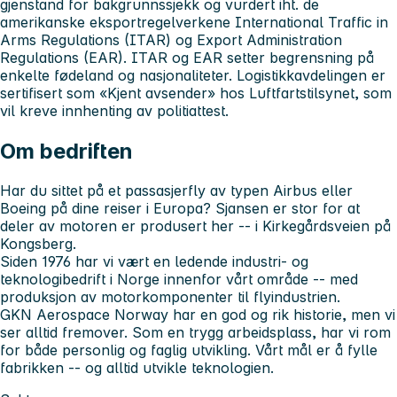
gjenstand for bakgrunnssjekk og vurdert iht. de
amerikanske eksportregelverkene International Traffic in
Arms Regulations (ITAR) og Export Administration
Regulations (EAR). ITAR og EAR setter begrensning på
enkelte fødeland og nasjonaliteter. Logistikkavdelingen er
sertifisert som «Kjent avsender» hos Luftfartstilsynet, som
vil kreve innhenting av politiattest.
Om bedriften
Har du sittet på et passasjerfly av typen Airbus eller
Boeing på dine reiser i Europa? Sjansen er stor for at
deler av motoren er produsert her -- i Kirkegårdsveien på
Kongsberg.
Siden 1976 har vi vært en ledende industri- og
teknologibedrift i Norge innenfor vårt område -- med
produksjon av motorkomponenter til flyindustrien.
GKN Aerospace Norway har en god og rik historie, men vi
ser alltid fremover. Som en trygg arbeidsplass, har vi rom
for både personlig og faglig utvikling. Vårt mål er å fylle
fabrikken -- og alltid utvikle teknologien.