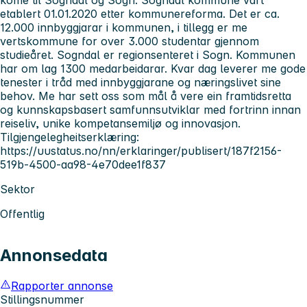
etablert 01.01.2020 etter kommunereforma. Det er ca.
12.000 innbyggjarar i kommunen, i tillegg er me
vertskommune for over 3.000 studentar gjennom
studieåret. Sogndal er regionsenteret i Sogn. Kommunen
har om lag 1300 medarbeidarar. Kvar dag leverer me gode
tenester i tråd med innbyggjarane og næringslivet sine
behov. Me har sett oss som mål å vere ein framtidsretta
og kunnskapsbasert samfunnsutviklar med fortrinn innan
reiseliv, unike kompetansemiljø og innovasjon.
Tilgjengelegheitserklæring:
https://uustatus.no/nn/erklaringer/publisert/187f2156-
519b-4500-aa98-4e70dee1f837
Sektor
Offentlig
Annonsedata
Rapporter annonse
Stillingsnummer