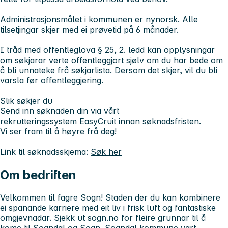
Administrasjonsmålet i kommunen er nynorsk. Alle
tilsetjingar skjer med ei prøvetid på 6 månader.
I tråd med offentleglova § 25, 2. ledd kan opplysningar
om søkjarar verte offentleggjort sjølv om du har bede om
å bli unnateke frå søkjarlista. Dersom det skjer, vil du bli
varsla før offentleggjering.
Slik søkjer du
Send inn søknaden din via vårt
rekrutteringssystem EasyCruit innan søknadsfristen.
Vi ser fram til å høyre frå deg!
Link til søknadsskjema:
Søk her
Om bedriften
Velkommen til fagre Sogn! Staden der du kan kombinere
ei spanande karriere med eit liv i frisk luft og fantastiske
omgjevnadar. Sjekk ut sogn.no for fleire grunnar til å
kome til Sogndal og Sogn. Sogndal kommune vart