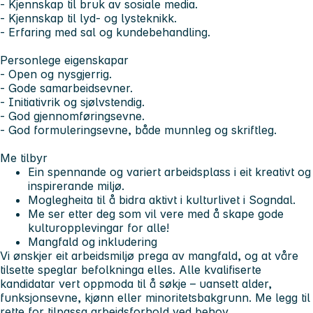
- Kjennskap til bruk av sosiale media.
- Kjennskap til lyd- og lysteknikk.
- Erfaring med sal og kundebehandling.
Personlege eigenskapar
- Open og nysgjerrig.
- Gode samarbeidsevner.
- Initiativrik og sjølvstendig.
- God gjennomføringsevne.
- God formuleringsevne, både munnleg og skriftleg.
Me tilbyr
Ein spennande og variert arbeidsplass i eit kreativt og
inspirerande miljø.
Moglegheita til å bidra aktivt i kulturlivet i Sogndal.
Me ser etter deg som vil vere med å skape gode
kulturopplevingar for alle!
Mangfald og inkludering
Vi ønskjer eit arbeidsmiljø prega av mangfald, og at våre
tilsette speglar befolkninga elles. Alle kvalifiserte
kandidatar vert oppmoda til å søkje – uansett alder,
funksjonsevne, kjønn eller minoritetsbakgrunn. Me legg til
rette for tilpassa arbeidsforhold ved behov.